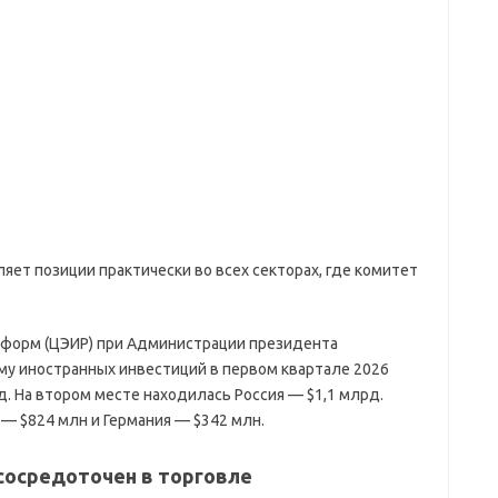
ляет позиции практически во всех секторах, где комитет
еформ (ЦЭИР) при Администрации президента
ёму иностранных инвестиций в первом квартале 2026
. На втором месте находилась Россия — $1,1 млрд.
— $824 млн и Германия — $342 млн.
 сосредоточен в торговле