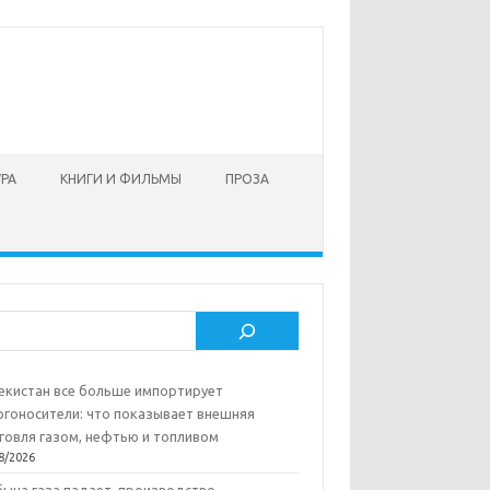
УРА
КНИГИ И ФИЛЬМЫ
ПРОЗА
ск
екистан все больше импортирует
ргоносители: что показывает внешняя
говля газом, нефтью и топливом
8/2026