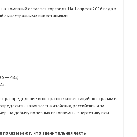
х компаний остается торговля. На 1 апреля 2026 года в
ий с иностранными инвестициями.
во — 485;
25.
ает распределение иностранных инвестиций по странам в
пределить, какая часть китайских, российских или
мер, на добычу полезных ископаемых, энергетику или
 показывают, что значительная часть