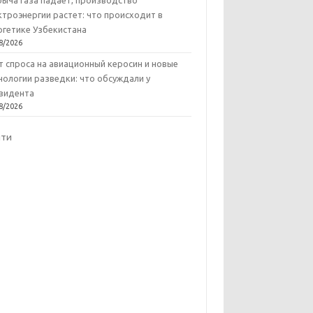
ыча газа падает, производство
ктроэнергии растет: что происходит в
ргетике Узбекистана
8/2026
т спроса на авиационный керосин и новые
нологии разведки: что обсуждали у
зидента
8/2026
йти