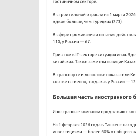
гостиничном секторе.
В строительной отрасли на 1 марта 202
вдвое больше, чем турецких (273).
В сфере проживания и питания действова
110, у России — 67.
При этом в IT-секторе ситуация иная. Зд
китайских. Также заметны позиции Казах
В транспорте и логистике показатели Ки
соответственно, тогда как у России — 12
Большая часть иностранного 
Иностранные компании продолжают конц
На 1 февраля 2026 года в Ташкент нахо
инвестициями — более 60% от общего чи