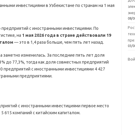
Доб
эле
эне
08/0
Рос
 предприятий с иностранными инвестициями. По
тех
истике, на
1 мая 2026 года в стране действовали 19
пре
италом
— это в 1,4 раза больше, чем пять лет назад.
03/0
са заметно изменилась. За последние пять лет доля
Во
3% до 77,3%, тогда как доля совместных предприятий
490 предприятий с иностранными инвестициями 4 427
странными предприятиями.
дприятий с иностранными инвестициями первое место
 5 615 компаний с китайским капиталом.