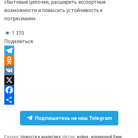
сбытовые цепочки, расширить экспортные
возможности и повысить устойчивость к
потрясениям.
1 370
Поделиться
T
e
O
l
d
V
e
n
K
X
g
o
F
r
k
a
О
Подпишитесь на наш Telegram
a
l
c
т
m
a
e
п
Раздел:
Новости и аналитика
Метки:
война
,
всемирный банк
,