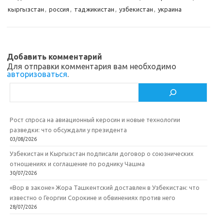
s
b
р
кыргызстан
,
россия
,
таджикистан
,
узбекистан
,
украина
s
o
а
n
o
в
i
k
и
Добавить комментарий
k
т
Для отправки комментария вам необходимо
авторизоваться
.
i
ь
Поиск
Рост спроса на авиационный керосин и новые технологии
разведки: что обсуждали у президента
03/08/2026
Узбекистан и Кыргызстан подписали договор о союзнических
отношениях и соглашение по роднику Чашма
30/07/2026
«Вор в законе» Жора Ташкентский доставлен в Узбекистан: что
известно о Георгии Сорокине и обвинениях против него
28/07/2026