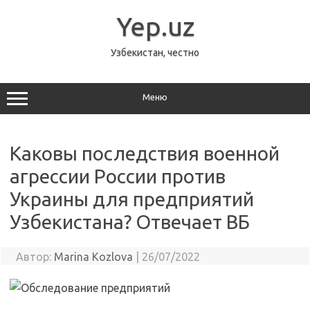
Перейти
к
Yep.uz
содержимому
Узбекистан, честно
Меню
Каковы последствия военной
агрессии России против
Украины для предприятий
Узбекистана? Отвечает ВБ
Автор:
Marina Kozlova
|
26/07/2022