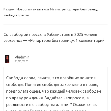
gr
o
b
р
a
kl
o
а
Раздел:
Новости и аналитика
Метки:
репортеры без границ
,
свобода прессы
m
as
o
в
sn
k
и
ik
т
Со свободой прессы в Узбекистане в 2025 «очень
i
ь
серьезно» — «Репортеры без границ»
: 1 комментарий
Vladimir
03/05/2025
Свобода слова, печати, это всеобщие понятия
свободы. Понятие свободы закреплено в праве,
предполагающем, что каждый человек свободен
по праву рождения. Задайтесь вопросом, в
реальности вы свободны или нет? Окажется вы