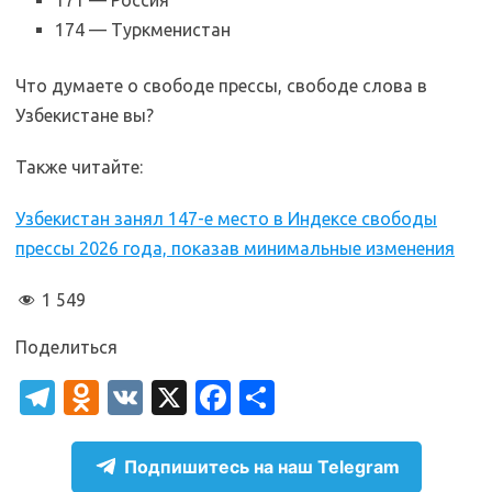
171 — Россия
174 — Туркменистан
Что думаете о свободе прессы, свободе слова в
Узбекистане вы?
Также читайте:
Узбекистан занял 147-е место в Индексе свободы
прессы 2026 года, показав минимальные изменения
1 549
Поделиться
T
O
V
X
Fa
О
el
d
K
c
т
e
n
e
п
Подпишитесь на наш Telegram