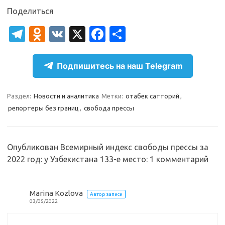
Поделиться
T
O
V
X
Fa
О
el
d
K
c
т
e
n
e
п
Подпишитесь на наш Telegram
gr
o
b
р
a
kl
o
а
Раздел:
Новости и аналитика
Метки:
отабек сатторий
,
репортеры без границ
,
свобода прессы
m
as
o
в
sn
k
и
ik
т
Опубликован Всемирный индекс свободы прессы за
i
ь
2022 год: у Узбекистана 133-е место
: 1 комментарий
Marina Kozlova
Автор записи
03/05/2022