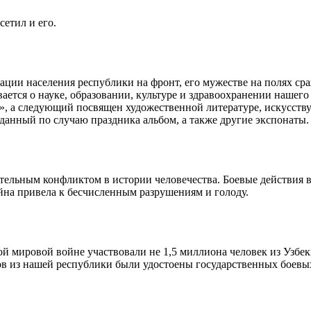
сетил и его.
ации населения республики на фронт, его мужестве на полях ср
ется о науке, образовании, культуре и здравоохранении нашего 
», а следующий посвящен художественной литературе, искусству
данный по случаю праздника альбом, а также другие экспонаты.
льным конфликтом в истории человечества. Боевые действия ве
йна привела к бесчисленным разрушениям и голоду.
й мировой войне участвовали не 1,5 миллиона человек из Узбеки
ов из нашей республики были удостоены государственных боевых