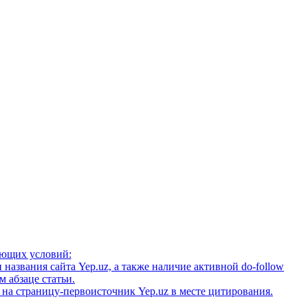
ующих условий:
названия сайта Yep.uz, а также наличие активной do-follow
 абзаце статьи.
на страницу-первоисточник Yep.uz в месте цитирования.