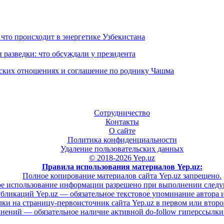
 что происходит в энергетике Узбекистана
 разведки: что обсуждали у президента
еских отношениях и соглашение по роднику Чашма
Сотрудничество
Контакты
О сайте
Политика конфиденциальности
Удаление пользовательских данных
© 2018-2026 Yep.uz
Правила использования материалов Yep.uz:
Полное копирование материалов сайта Yep.uz запрещено.
е использование информации разрешено при выполнении след
бликаций Yep.uz — обязательное текстовое упоминание автора и 
ки на страницу-первоисточник сайта Yep.uz в первом или втором
нений — обязательное наличие активной do-follow гиперссылки 