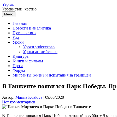
Перейти
Yep.uz
к
Узбекистан, честно
содержимому
Меню
Главная
Новости и аналитика
Путешествия
Еда
Уроки
Уроки узбекского
Уроки английского
Культура
Книги и фильмы
Проза
Форум
Мигранты: жизнь и испытания за границей
В Ташкенте появился Парк Победы. Пре
Автор:
Marina Kozlova
|
09/05/2020
Нет комментариев
В Ташкенте появился Парк Победы, который в субботу 9 мая 