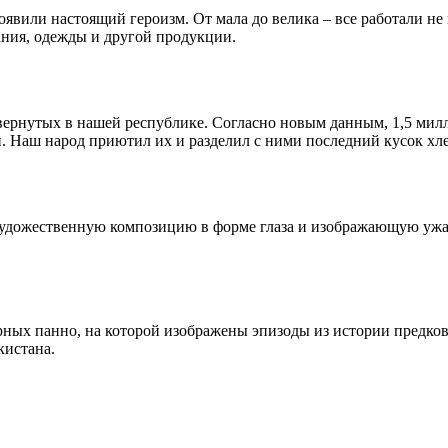
явили настоящий героизм. От мала до велика – все работали не 
ания, одежды и другой продукции.
ернутых в нашей республике. Согласно новым данным, 1,5 милли
. Наш народ приютил их и разделил с ними последний кусок хле
 художественную композицию в форме глаза и изображающую ужа
рных панно, на которой изображены эпизоды из истории предко
кистана.