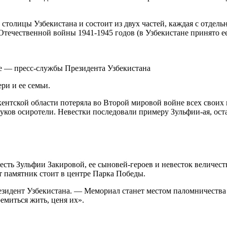
 столицы Узбекистана и состоит из двух частей, каждая с отдель
Отечественной войны 1941-1945 годов (в Узбекистане принято е
ье — пресс-службы Президента Узбекистана
ри и ее семьи.
кентской области потеряла во Второй мировой войне всех свои
уков осиротели. Невестки последовали примеру Зульфии-ая, ост
честь Зульфии Закировой, ее сыновей-героев и невесток величес
 памятник стоит в центре Парка Победы.
езидент Узбекистана. — Мемориал станет местом паломничества 
емиться жить, ценя их».