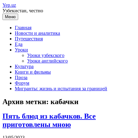
Перейти
Yep.uz
к
Узбекистан, честно
содержимому
Меню
Главная
Новости и аналитика
Путешествия
Еда
Уроки
Уроки узбекского
Уроки английского
Культура
Книги и фильмы
Проза
Форум
Мигранты: жизнь и испытания за границей
Архив метки:
кабачки
Пять блюд из кабачков. Все
приготовлены мною
13/05/2023