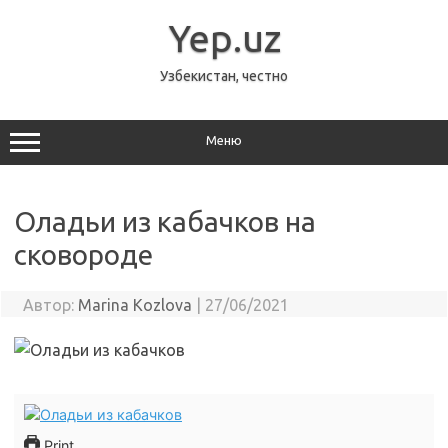
Перейти
к
Yep.uz
содержимому
Узбекистан, честно
Меню
Оладьи из кабачков на
сковороде
Автор:
Marina Kozlova
|
27/06/2021
Print