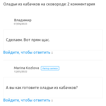
sn
k
и
Оладьи из кабачков на сковороде
: 2 комментария
ik
т
i
ь
Владимир
07/06/2023
Сделаем. Вот прям щас.
Войдите, чтобы ответить
↓
Marina Kozlova
Автор записи
12/05/2022
А вы как готовите оладьи из кабачков?
Войдите, чтобы ответить
↓