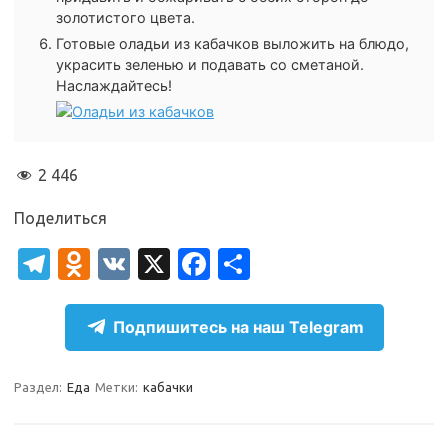
золотистого цвета.
Готовые оладьи из кабачков выложить на блюдо,
украсить зеленью и подавать со сметаной.
Наслаждайтесь!
2 446
Поделиться
T
O
V
X
Fa
О
el
d
K
c
т
e
n
e
п
Подпишитесь на наш Telegram
gr
o
b
р
a
kl
o
а
Раздел:
Еда
Метки:
кабачки
m
as
o
в