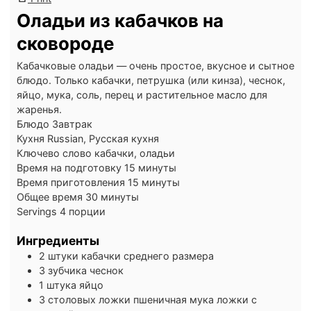
Оладьи из кабачков на
сковороде
Кабачковые оладьи — очень простое, вкусное и сытное
блюдо. Только кабачки, петрушка (или кинза), чеснок,
яйцо, мука, соль, перец и растительное масло для
жаренья.
Блюдо
Завтрак
Кухня
Russian, Русская кухня
Ключево слово
кабачки, оладьи
минуты
Время на подготовку
15
минуты
минуты
Время приготовления
15
минуты
минуты
Общее время
30
минуты
Servings
4
порции
Ингредиенты
2
штуки
кабачки
среднего размера
3
зубчика
чеснок
1
штука
яйцо
3
столовых ложки
пшеничная мука
ложки с