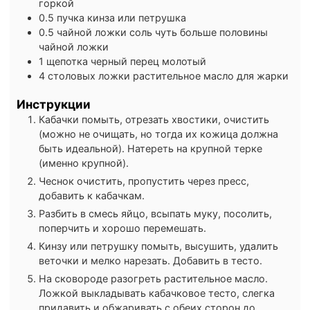
горкой
0.5
пучка
кинза или петрушка
0.5
чайной ложки
соль
чуть больше половины
чайной ложки
1
щепотка
черный перец
молотый
4
столовых ложки
растительное масло
для жарки
Инструкции
Кабачки помыть, отрезать хвостики, очистить
(можно не очищать, но тогда их кожица должна
быть идеальной). Натереть на крупной терке
(именно крупной).
Чеснок очистить, пропустить через пресс,
добавить к кабачкам.
Разбить в смесь яйцо, всыпать муку, посолить,
поперчить и хорошо перемешать.
Кинзу или петрушку помыть, высушить, удалить
веточки и мелко нарезать. Добавить в тесто.
На сковороде разогреть растительное масло.
Ложкой выкладывать кабачковое тесто, слегка
придавить и обжаривать с обеих сторон до