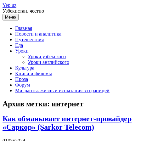
Перейти
Yep.uz
к
Узбекистан, честно
содержимому
Меню
Главная
Новости и аналитика
Путешествия
Еда
Уроки
Уроки узбекского
Уроки английского
Культура
Книги и фильмы
Проза
Форум
Мигранты: жизнь и испытания за границей
Архив метки:
интернет
Как обманывает интернет-провайдер
«Саркор» (Sarkor Telecom)
01/06/2024