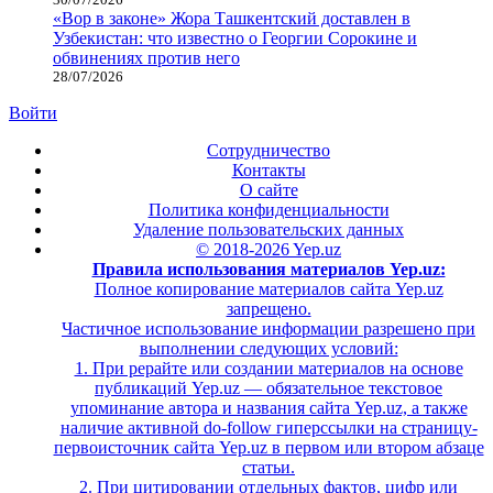
«Вор в законе» Жора Ташкентский доставлен в
Узбекистан: что известно о Георгии Сорокине и
обвинениях против него
28/07/2026
Войти
Сотрудничество
Контакты
О сайте
Политика конфиденциальности
Удаление пользовательских данных
© 2018-2026 Yep.uz
Правила использования материалов Yep.uz:
Полное копирование материалов сайта Yep.uz
запрещено.
Частичное использование информации разрешено при
выполнении следующих условий:
1. При рерайте или создании материалов на основе
публикаций Yep.uz — обязательное текстовое
упоминание автора и названия сайта Yep.uz, а также
наличие активной do-follow гиперссылки на страницу-
первоисточник сайта Yep.uz в первом или втором абзаце
статьи.
2. При цитировании отдельных фактов, цифр или