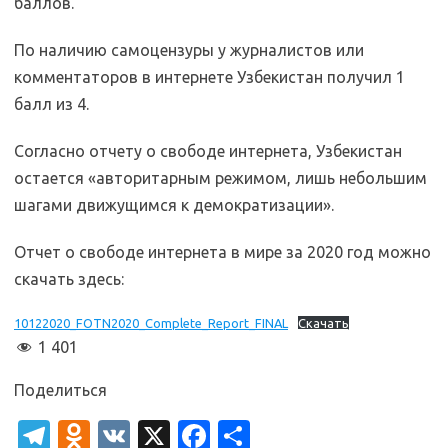
баллов.
По наличию самоцензуры у журналистов или
комментаторов в интернете Узбекистан получил 1
балл из 4.
Cогласно отчету о свободе интернета, Узбекистан
остается «авторитарным режимом, лишь небольшим
шагами движущимся к демократизации».
Отчет о свободе интернета в мире за 2020 год можно
скачать здесь:
10122020_FOTN2020_Complete_Report_FINAL
Скачать
1 401
Поделиться
T
O
V
X
Fa
О