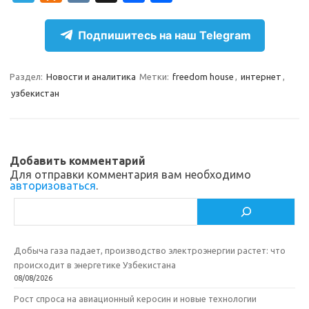
el
d
K
c
т
e
n
e
п
Подпишитесь на наш Telegram
gr
o
b
р
a
kl
o
а
Раздел:
Новости и аналитика
Метки:
freedom house
,
интернет
,
узбекистан
m
as
o
в
sn
k
и
ik
т
Добавить комментарий
i
ь
Для отправки комментария вам необходимо
авторизоваться
.
Поиск
Добыча газа падает, производство электроэнергии растет: что
происходит в энергетике Узбекистана
08/08/2026
Рост спроса на авиационный керосин и новые технологии