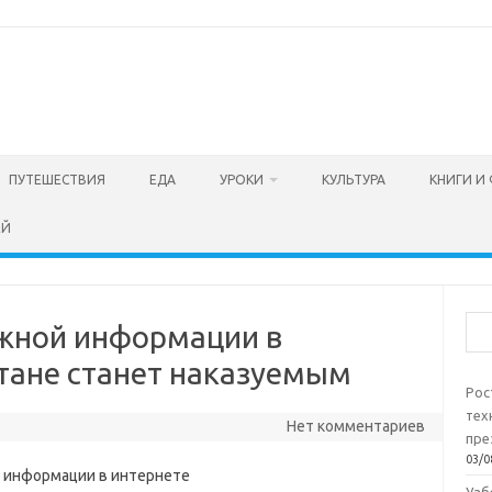
ПУТЕШЕСТВИЯ
ЕДА
УРОКИ
КУЛЬТУРА
КНИГИ И
ЕЙ
Пои
жной информации в
стане станет наказуемым
Рос
тех
Нет комментариев
пре
03/0