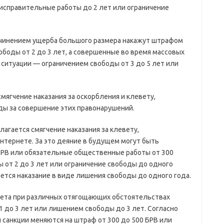
исправительные работы до 2 лет или ограничение
ичинением ущерба большого размера накажут штрафом
ободы от 2 до 3 лет, а совершенные во время массовых
 ситуации — ограничением свободы от 3 до 5 лет или
ягчение наказания за оскорбления и клевету,
ды за совершение этих правонарушений.
олагается смягчение наказания за клевету,
интернете. За это деяние в будущем могут быть
БРВ или обязательные общественные работы от 300
 от 2 до 3 лет или ограничение свободы до одного
ается наказание в виде лишения свободы до одного года.
левета при различных отягощающих обстоятельствах
1 до 3 лет или лишением свободы до 3 лет. Согласно
 санкции меняются на штраф от 300 до 500 БРВ или