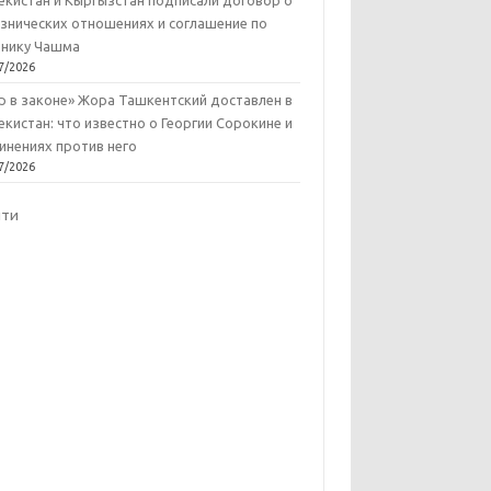
екистан и Кыргызстан подписали договор о
знических отношениях и соглашение по
нику Чашма
7/2026
р в законе» Жора Ташкентский доставлен в
екистан: что известно о Георгии Сорокине и
инениях против него
7/2026
йти