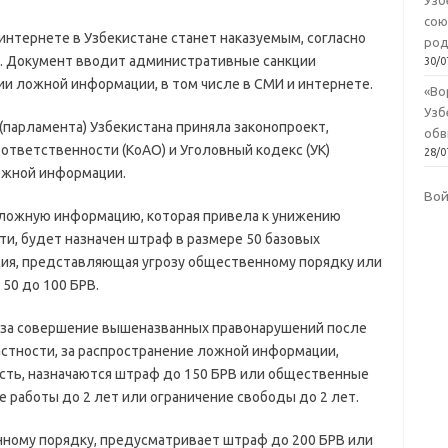
Узб
сою
нтернете в Узбекистане станет наказуемым, согласно
род
. Документ вводит административные санкции
30/0
ии ложной информации, в том числе в СМИ и интернете.
«Во
Узб
парламента) Узбекистана приняла законопроект,
обв
ответственности (КоАО) и Уголовный кодекс (УК)
28/0
ожной информации.
Во
а ложную информацию, которая привела к унижению
и, будет назначен штраф в размере 50 базовых
ция, представляющая угрозу общественному порядку или
50 до 100 БРВ.
 за совершение вышеназванных правонарушений после
стности, за распространение ложной информации,
ть, назначаются штраф до 150 БРВ или общественные
 работы до 2 лет или ограничение свободы до 2 лет.
ому порядку, предусматривает штраф до 200 БРВ или