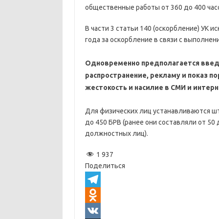
общественные работы от 360 до 400 часо
В части 3 статьи 140 (оскорбление) УК 
года за оскорбление в связи с выполне
Одновременно предполагается введе
распространение, рекламу и показ 
жестокость и насилие в СМИ и интерн
Для физических лиц устанавливаются шт
до 450 БРВ (ранее они составляли от 50
должностных лиц).
1 937
Поделиться
T
e
O