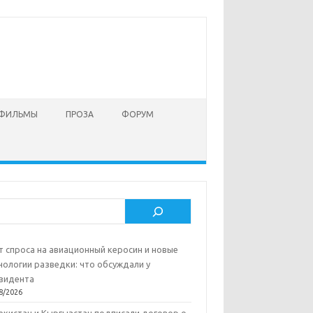
 ФИЛЬМЫ
ПРОЗА
ФОРУМ
ск
т спроса на авиационный керосин и новые
нологии разведки: что обсуждали у
зидента
8/2026