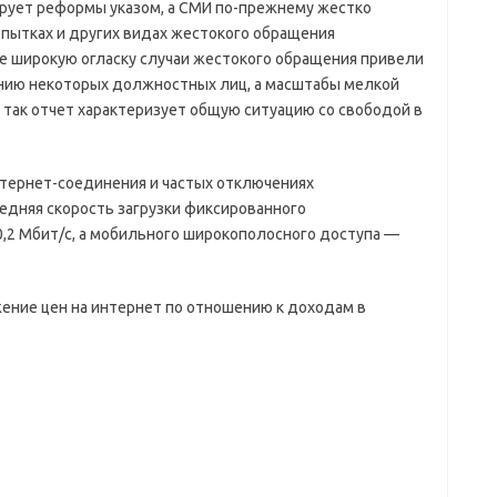
ирует реформы указом, а СМИ по-прежнему жестко
пытках и других видах жестокого обращения
е широкую огласку случаи жестокого обращения привели
нию некоторых должностных лиц, а масштабы мелкой
 так отчет характеризует общую ситуацию со свободой в
интернет-соединения и частых отключениях
средняя скорость загрузки фиксированного
,2 Мбит/с, а мобильного широкополосного доступа —
ение цен на интернет по отношению к доходам в