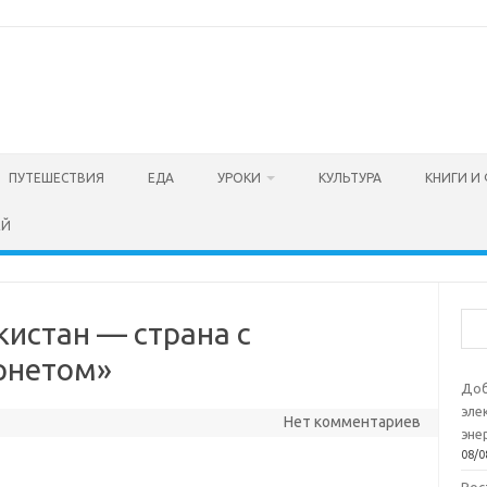
ПУТЕШЕСТВИЯ
ЕДА
УРОКИ
КУЛЬТУРА
КНИГИ И
ЕЙ
Пои
кистан — страна с
рнетом»
Доб
эле
Нет комментариев
эне
08/0