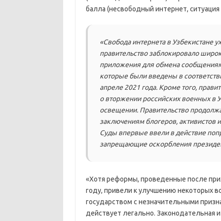
балла (несвободный интернет, ситуация х
«Свобода интернета в Узбекистане у
правительство заблокировало широ
приложения для обмена сообщениями
которые были введены в соответстви
апреле 2021 года. Кроме того, прав
о вторжении российских военных в У
освещении. Правительство продолж
заключениям блогеров, активистов и
Суды впервые ввели в действие попр
запрещающие оскорбления президе
«Хотя реформы, проведенные после при
году, привели к улучшению некоторых в
государством с незначительными призна
действует легально. Законодательная и