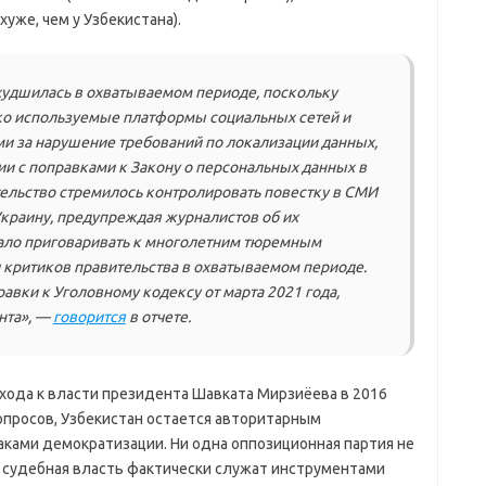
уже, чем у Узбекистана).
худшилась в охватываемом периоде, поскольку
ко используемые платформы социальных сетей и
 за нарушение требований по локализации данных,
и с поправками к Закону о персональных данных в
ительство стремилось контролировать повестку в СМИ
краину, предупреждая журналистов об их
ало приговаривать к многолетним тюремным
 критиков правительства в охватываемом периоде.
авки к Уголовному кодексу от марта 2021 года,
нта», —
говорится
в отчете.
хода к власти президента Шавката Мирзиёева в 2016
опросов, Узбекистан остается авторитарным
ками демократизации. Ни одна оппозиционная партия не
 судебная власть фактически служат инструментами