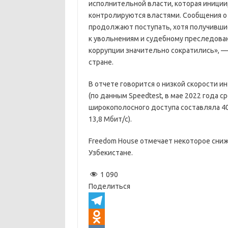
исполнительной власти, которая иници
контролируются властями. Сообщения о 
продолжают поступать, хотя получивши
к увольнениям и судебному преследова
коррупции значительно сократились», —
стране.
В отчете говорится о низкой скорости 
(по данным Speedtest, в мае 2022 года 
широкополосного доступа составляла 40
13,8 Мбит/с).
Freedom House отмечает некоторое сниж
Узбекистане.
1 090
Поделиться
T