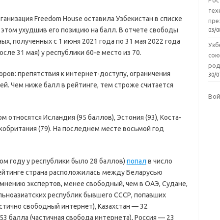
Рос
тех
анизация Freedom House оставила Узбекистан в списке
пре
 этом ухудшив его позицию на балл. В отчете свободы
03/0
ых, полученных с 1 июня 2021 года по 31 мая 2022 года
Узб
сле 31 мая) у республики 60-е место из 70.
сою
род
оров: препятствия к интернет-доступу, ограничения
30/0
й. Чем ниже балл в рейтинге, тем строже считается
Во
 относятся Исландия (95 баллов), Эстония (93), Коста-
еликобритания (79). На последнем месте восьмой год
лом году у республики было 28 баллов)
попал
в число
рейтинге страна расположилась между Беларусью
 мнению экспертов, менее свободный, чем в ОАЭ, Судане,
альноазиатских республик бывшего СССР, попавших
астично свободный интернет), Казахстан — 32
53 балла (частичная свобода интернета), Россия — 23