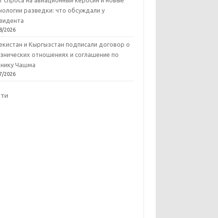
т спроса на авиационный керосин и новые
нологии разведки: что обсуждали у
зидента
8/2026
екистан и Кыргызстан подписали договор о
знических отношениях и соглашение по
нику Чашма
7/2026
йти