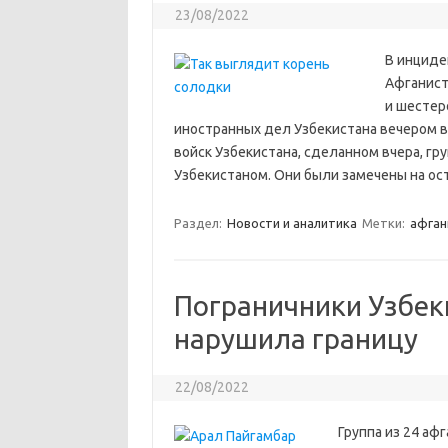
23/08/2022
В инциде
Афганист
и шестер
иностранных дел Узбекистана вечером в
войск Узбекистана, сделанном вчера, гру
Узбекистаном. Они были замечены на ос
Раздел:
Новости и аналитика
Метки:
афган
Пограничники Узбек
нарушила границу
22/08/2022
Группа из 24 аф