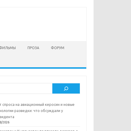
 ФИЛЬМЫ
ПРОЗА
ФОРУМ
ск
т спроса на авиационный керосин и новые
нологии разведки: что обсуждали у
зидента
8/2026