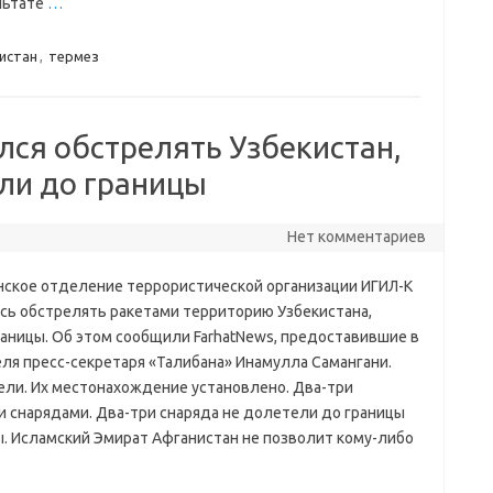
льтате
…
истан
,
термез
лся обстрелять Узбекистан,
ели до границы
Нет комментариев
нское отделение террористической организации ИГИЛ-К
сь обстрелять ракетами территорию Узбекистана,
раницы. Об этом сообщили FarhatNews, предоставившие в
ля пресс-секретаря «Талибана» Инамулла Самангани.
ели. Их местонахождение установлено. Два-три
 снарядами. Два-три снаряда не долетели до границы
ны. Исламский Эмират Афганистан не позволит кому-либо