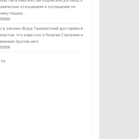
екистан и Кыргызстан подписали договор о
знических отношениях и соглашение по
нику Чашма
7/2026
р в законе» Жора Ташкентский доставлен в
екистан: что известно о Георгии Сорокине и
инениях против него
7/2026
йти