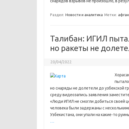
снарядов взрывов не произошло, в резу
Раздел:
Новости и аналитика
Метки:
афган
Талибан: ИГИЛ пыта
но ракеты не долет
20/04/2022
Хораса
пытало
но снаряды не долетели до узбекской г
среду видеозапись заявления заместите
«Люди ИГИЛ не смогли добиться своей ц
человека были задержаны с несколькими
Узбекистана, они упали на какие-то руи
…