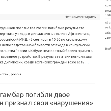
Узб
сою
род
30/0
Нет комментариев
«Во
рудников посольства России погибли в результате
Узб
обв
мертника у входа в дипмиссию в столице Афганистана,
28/0
российский МИД. «5 сентября в 10:50 по кабульскому
в непосредственной близости от входа в консульский
Во
сольства России в Кабуле неизвестный боевик привел в
 взрывное устройство. В результате атаки погибли два
ка дипмиссии, среди афганских граждан тоже есть
…
истан
,
россия
йгамбар погибли двое
ан признал свои «нарушения»