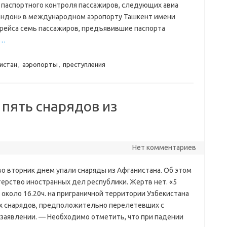
де паспортного контроля пассажиров, следующих авиа
ондон» в международном аэропорту Ташкент имени
рейса семь пассажиров, предъявившие паспорта
…
истан
,
аэропорты
,
преступления
 пять снарядов из
Нет комментариев
во вторник днем упали снаряды из Афганистана. Об этом
ерство иностранных дел республики. Жертв нет. «5
 около 16.20ч. на приграничной территории Узбекистана
х снарядов, предположительно перелетевших с
 заявлении. — Необходимо отметить, что при падении