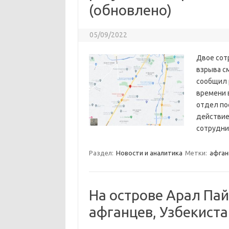
(обновлено)
05/09/2022
Двое сот
взрыва с
сообщил 
времени 
отдел по
действие
сотрудни
Раздел:
Новости и аналитика
Метки:
афган
На острове Арал Па
афганцев, Узбекист