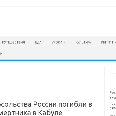
ПУТЕШЕСТВИЯ
ЕДА
УРОКИ
КУЛЬТУРА
КНИГИ И
ЕЙ
Пои
Рос
тех
сольства России погибли в
пре
03/0
мертника в Кабуле