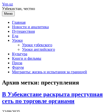
Перейти
Yep.uz
к
Узбекистан, честно
содержимому
Меню
Главная
Новости и аналитика
Путешествия
Еда
Уроки
Уроки узбекского
Уроки английского
Культура
Книги и фильмы
Проза
Форум
Мигранты: жизнь и испытания за границей
Архив метки:
преступления
В Узбекистане раскрыта преступная
сеть по торговле органами
22/09/2025