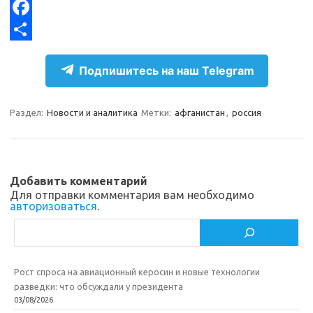
e
n
K
X
g
o
F
r
k
a
О
Подпишитесь на наш Telegram
a
l
c
т
m
a
e
п
Раздел:
Новости и аналитика
Метки:
афганистан
,
россия
s
b
р
s
o
а
n
o
в
Добавить комментарий
i
k
и
Для отправки комментария вам необходимо
авторизоваться
.
k
т
Поиск
i
ь
Рост спроса на авиационный керосин и новые технологии
разведки: что обсуждали у президента
03/08/2026