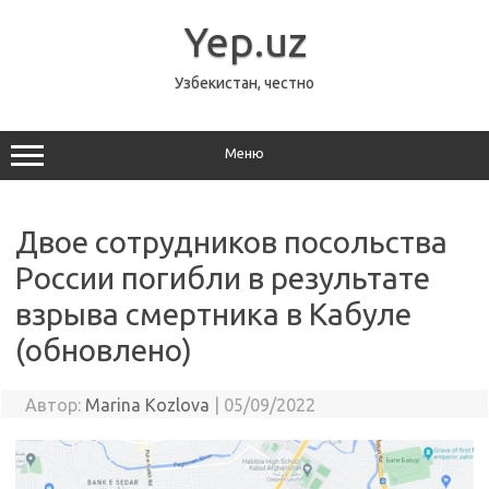
Перейти
к
Yep.uz
содержимому
Узбекистан, честно
Меню
Двое сотрудников посольства
России погибли в результате
взрыва смертника в Кабуле
(обновлено)
Автор:
Marina Kozlova
|
05/09/2022