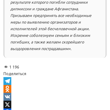
результате которого погибли сотрудники
дипмиссии и граждане Афганистана.
Призываем предпринять все необходимые
меры по выявлению организаторов и
исполнителей этой бесчеловечной акции.
Искренне соболезнуем семьям и близким
погибших, а также желаем скорейшего
выздоровления пострадавшим».
1 196
Поделиться
T
e
O
l
d
V