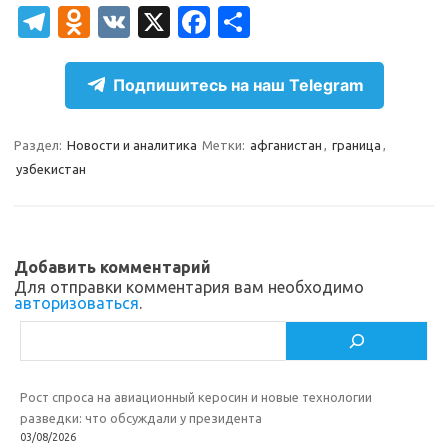
T
O
V
X
Fa
О
el
d
K
c
т
e
n
e
п
Подпишитесь на наш Telegram
gr
o
b
р
a
kl
o
а
Раздел:
Новости и аналитика
Метки:
афганистан
,
граница
,
узбекистан
m
as
o
в
sn
k
и
ik
т
Добавить комментарий
i
ь
Для отправки комментария вам необходимо
авторизоваться
.
Поиск
Рост спроса на авиационный керосин и новые технологии
разведки: что обсуждали у президента
03/08/2026