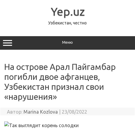
Перейти
к
Yep.uz
содержимому
Узбекистан, честно
Меню
На острове Арал Пайгамбар
погибли двое афганцев,
Узбекистан признал свои
«нарушения»
Автор:
Marina Kozlova
|
23/08/2022