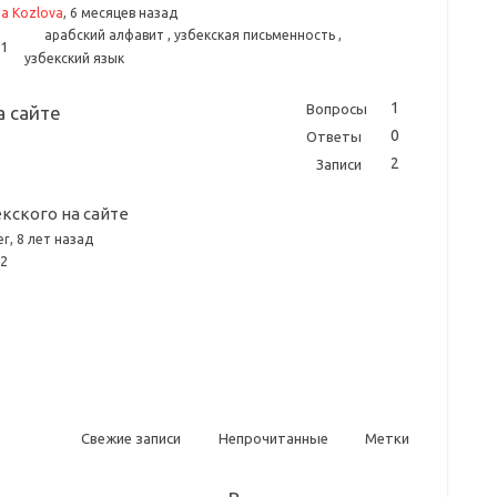
a Kozlova
, 6 месяцев назад
арабский алфавит
,
узбекская письменность
,
1
узбекский язык
1
Вопросы
а сайте
0
Ответы
2
Записи
кского на сайте
er
, 8 лет назад
2
Свежие записи
Непрочитанные
Метки