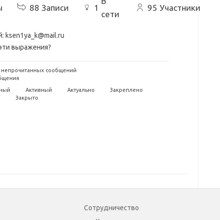
В
ы
88
Записи
1
95
Участники
сети
й:
ksen1ya_k@mail.ru
 эти выражения?
 непрочитанных сообщений
бщения
ный
Активный
Актуально
Закреплено
е
Закрыто
Сотрудничество