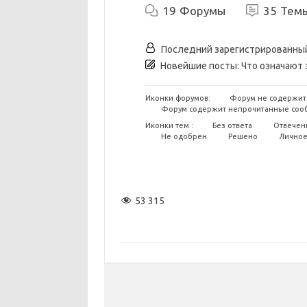
19
Форумы
35
Тем
Последний зарегистрированны
Новейшие посты:
Что означают
Иконки форумов:
Форум не содержит
Форум содержит непрочитанные соо
Иконки тем :
Без ответа
Отвечен
Не одобрен
Решено
Лично
53 315