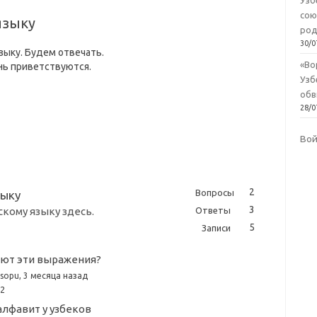
Узб
сою
языку
род
30/0
зыку. Будем отвечать.
«Во
нь приветствуются.
Узб
обв
28/0
Во
2
Вопросы
зыку
3
Ответы
скому языку здесь.
5
Записи
ают эти выражения?
sopu
, 3 месяца назад
2
алфавит у узбеков