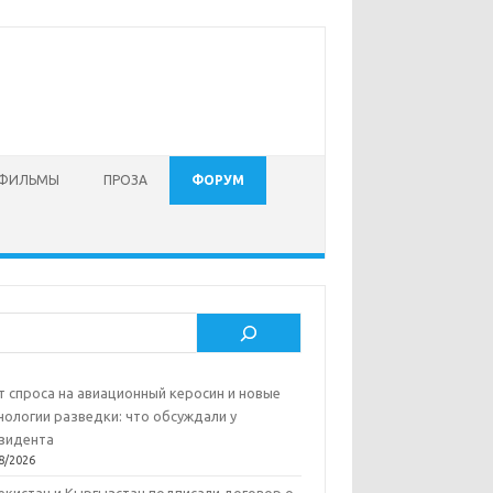
 ФИЛЬМЫ
ПРОЗА
ФОРУМ
ск
т спроса на авиационный керосин и новые
нологии разведки: что обсуждали у
зидента
8/2026