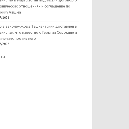
екистан и Кыргызстан подписали договор о
знических отношениях и соглашение по
нику Чашма
7/2026
р в законе» Жора Ташкентский доставлен в
екистан: что известно о Георгии Сорокине и
инениях против него
7/2026
йти