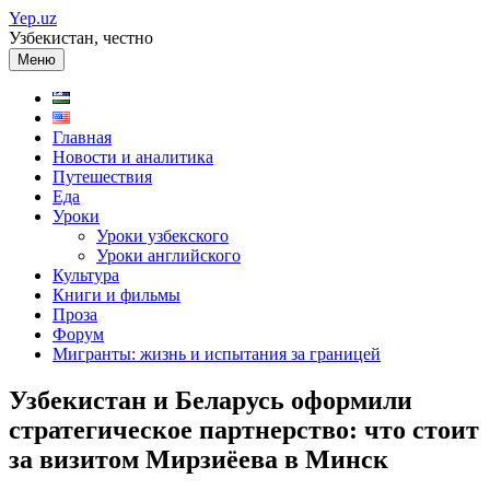
Перейти
Yep.uz
к
Узбекистан, честно
содержимому
Меню
Главная
Новости и аналитика
Путешествия
Еда
Уроки
Уроки узбекского
Уроки английского
Культура
Книги и фильмы
Проза
Форум
Мигранты: жизнь и испытания за границей
Узбекистан и Беларусь оформили
стратегическое партнерство: что стоит
за визитом Мирзиёева в Минск