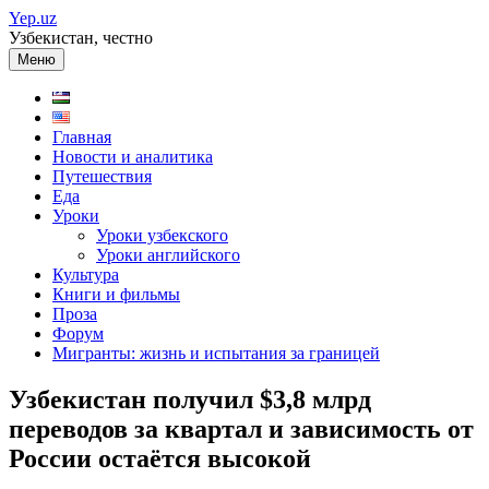
Перейти
Yep.uz
к
Узбекистан, честно
содержимому
Меню
Главная
Новости и аналитика
Путешествия
Еда
Уроки
Уроки узбекского
Уроки английского
Культура
Книги и фильмы
Проза
Форум
Мигранты: жизнь и испытания за границей
Узбекистан получил $3,8 млрд
переводов за квартал и зависимость от
России остаётся высокой