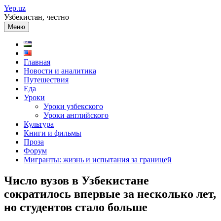
Перейти
Yep.uz
к
Узбекистан, честно
содержимому
Меню
Главная
Новости и аналитика
Путешествия
Еда
Уроки
Уроки узбекского
Уроки английского
Культура
Книги и фильмы
Проза
Форум
Мигранты: жизнь и испытания за границей
Число вузов в Узбекистане
сократилось впервые за несколько лет,
но студентов стало больше