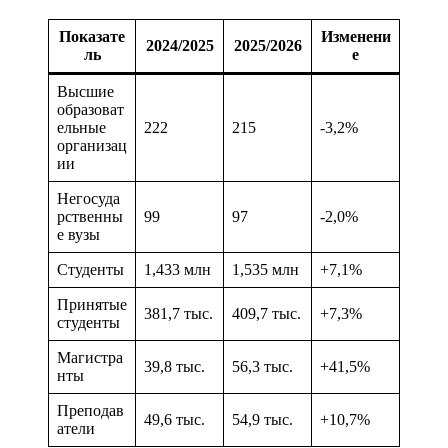
Показате
Изменени
2024/2025
2025/2026
ль
е
Высшие
образоват
ельные
222
215
-3,2%
организац
ии
Негосуда
рственны
99
97
-2,0%
е вузы
Студенты
1,433 млн
1,535 млн
+7,1%
Принятые
381,7 тыс.
409,7 тыс.
+7,3%
студенты
Магистра
39,8 тыс.
56,3 тыс.
+41,5%
нты
Преподав
49,6 тыс.
54,9 тыс.
+10,7%
атели