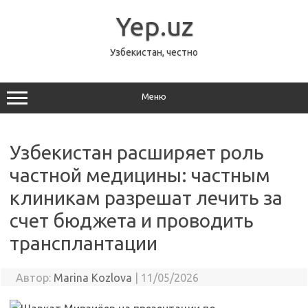
Перейти
к
Yep.uz
содержимому
Узбекистан, честно
Меню
Узбекистан расширяет роль
частной медицины: частным
клиникам разрешат лечить за
счет бюджета и проводить
трансплантации
Автор:
Marina Kozlova
|
11/05/2026