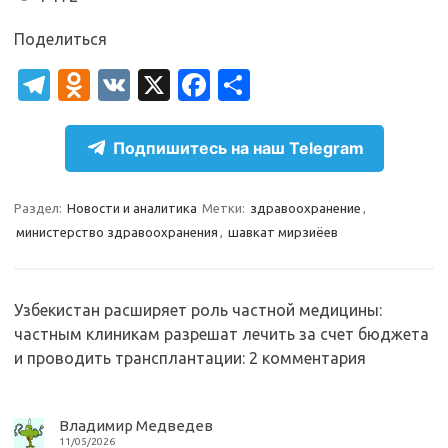
Поделиться
T
O
V
X
Fa
О
el
d
K
c
т
e
n
e
п
Подпишитесь на наш Telegram
gr
o
b
р
a
kl
o
а
Раздел:
Новости и аналитика
Метки:
здравоохранение
,
министерство здравоохранения
,
шавкат мирзиёев
m
as
o
в
sn
k
и
ik
т
Узбекистан расширяет роль частной медицины:
i
ь
частным клиникам разрешат лечить за счет бюджета
и проводить трансплантации
: 2 комментария
Владимир Медведев
11/05/2026