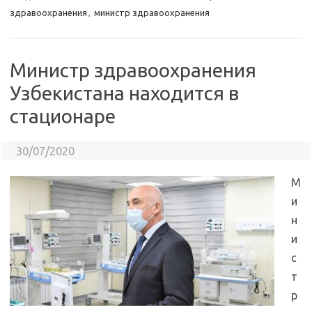
здравоохранения
,
министр здравоохранения
Министр здравоохранения
Узбекистана находится в
стационаре
30/07/2020
М
и
н
и
с
т
р