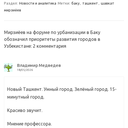
a
kl
o
а
Раздел:
Новости и аналитика
Метки:
баку
,
ташкент
,
шавкат
мирзиёев
m
as
o
в
sn
k
и
ik
т
Мирзиёев на форуме по урбанизации в Баку
i
ь
обозначил приоритеты развития городов в
Узбекистане
: 2 комментария
Владимир Медведев
18/05/2026
Новый Ташкент. Умный город. Зелёный город. 15-
минутный город.
Красиво звучит.
Мнение профессора.