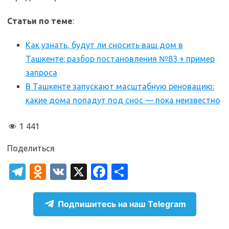
Статьи по теме
:
Как узнать, будут ли сносить ваш дом в
Ташкенте: разбор постановления №83 + пример
запроса
В Ташкенте запускают масштабную реновацию:
какие дома попадут под снос — пока неизвестно
1 441
Поделиться
T
O
V
X
Fa
О
el
d
K
c
т
e
n
e
п
Подпишитесь на наш Telegram
gr
o
b
р