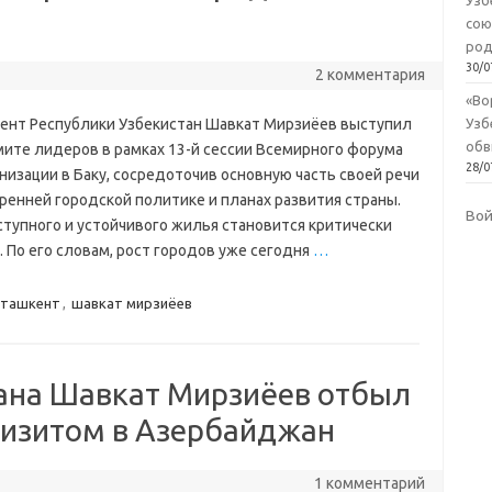
Узб
сою
род
30/0
2 комментария
«Во
ент Республики Узбекистан Шавкат Мирзиёев выступил
Узб
обв
мите лидеров в рамках 13-й сессии Всемирного форума
28/0
низации в Баку, сосредоточив основную часть своей речи
ренней городской политике и планах развития страны.
Во
ступного и устойчивого жилья становится критически
 По его словам, рост городов уже сегодня
…
ташкент
,
шавкат мирзиёев
ана Шавкат Мирзиёев отбыл
визитом в Азербайджан
1 комментарий