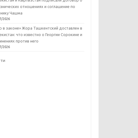
екистан и Кыргызстан подписали договор о
знических отношениях и соглашение по
нику Чашма
7/2026
р в законе» Жора Ташкентский доставлен в
екистан: что известно о Георгии Сорокине и
инениях против него
7/2026
йти