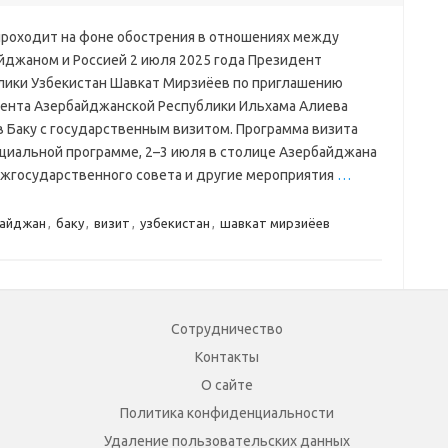
проходит на фоне обострения в отношениях между
йджаном и Россией 2 июля 2025 года Президент
лики Узбекистан Шавкат Мирзиёев по приглашению
ента Азербайджанской Республики Ильхама Алиева
в Баку с государственным визитом. Программа визита
циальной программе, 2–3 июля в столице Азербайджана
ежгосударственного совета и другие мероприятия
…
айджан
,
баку
,
визит
,
узбекистан
,
шавкат мирзиёев
Сотрудничество
Контакты
О сайте
Политика конфиденциальности
Удаление пользовательских данных