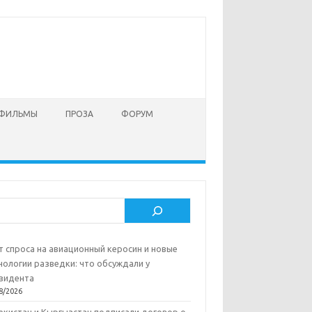
 ФИЛЬМЫ
ПРОЗА
ФОРУМ
ск
т спроса на авиационный керосин и новые
нологии разведки: что обсуждали у
зидента
8/2026