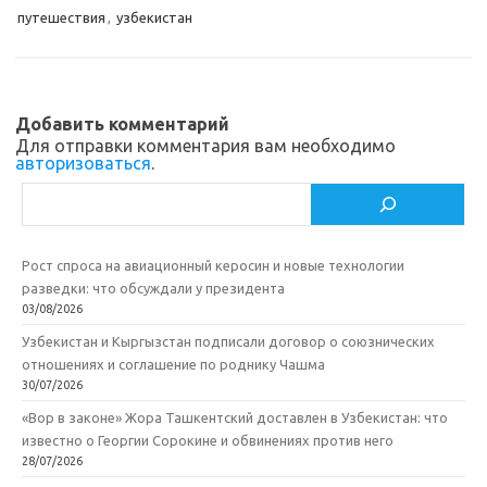
s
b
р
путешествия
,
узбекистан
s
o
а
n
o
в
i
k
и
Добавить комментарий
k
т
Для отправки комментария вам необходимо
авторизоваться
.
i
ь
Поиск
Рост спроса на авиационный керосин и новые технологии
разведки: что обсуждали у президента
03/08/2026
Узбекистан и Кыргызстан подписали договор о союзнических
отношениях и соглашение по роднику Чашма
30/07/2026
«Вор в законе» Жора Ташкентский доставлен в Узбекистан: что
известно о Георгии Сорокине и обвинениях против него
28/07/2026