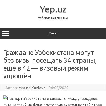
Перейти
к
Yep.uz
содержимому
Узбекистан, честно
Меню
Граждане Узбекистана могут
без визы посещать 34 страны,
ещё в 42 — визовый режим
упрощён
Автор:
Marina Kozlova
|
04/08/2025