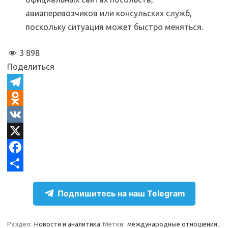
авиаперевозчиков или консульских служб,
поскольку ситуация может быстро меняться.
3 898
Поделиться
T
e
O
l
d
V
e
n
K
X
g
o
F
r
k
a
О
Подпишитесь на наш Telegram
a
l
c
т
m
a
e
п
Раздел:
Новости и аналитика
Метки:
международные отношения
,