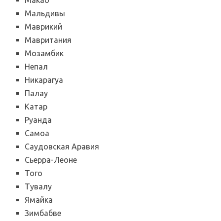
Макао
Мальдивы
Маврикий
Мавритания
Мозамбик
Непал
Никарагуа
Палау
Катар
Руанда
Самоа
Саудовская Аравия
Сьерра-Леоне
Того
Тувалу
Ямайка
Зимбабве