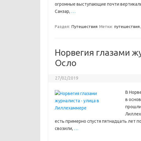
огромные выступающие почти вертикальн
Санзар,
…
Раздел:
Путешествия
Метки:
путешествия
Норвегия глазами ж
Осло
27/02/2019
В Норве
в основ
прошли
Лиллеха
есть примерно спустя пятнадцать лет по
свозили,
…