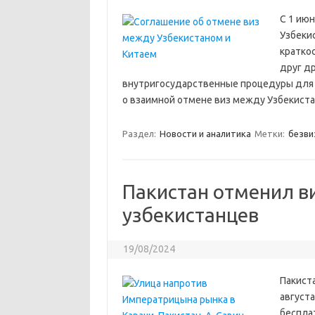
С 1 июн
Узбеки
кратко
друг др
внутригосударственные процедуры для 
о взаимной отмене виз между Узбекистан
Раздел:
Новости и аналитика
Метки:
безви
Пакистан отменил в
узбекистанцев
19/08/2024
Пакиста
август
бесплат