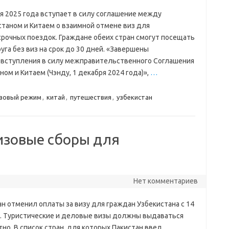
я 2025 года вступает в силу соглашение между
станом и Китаем о взаимной отмене виз для
срочных поездок. Граждане обеих стран смогут посещать
уга без виз на срок до 30 дней. «Завершены
вступления в силу межправительственного Соглашения
ом и Китаем (Чэнду, 1 декабря 2024 года)»,
…
зовый режим
,
китай
,
путешествия
,
узбекистан
изовые сборы для
Нет комментариев
н отменил оплаты за визу для граждан Узбекистана с 14
а. Туристические и деловые визы должны выдаваться
но. В список стран, для которых Пакистан ввел