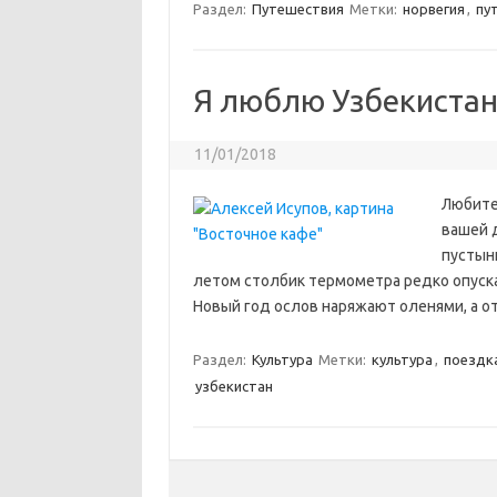
Раздел:
Путешествия
Метки:
норвегия
,
пу
Я люблю Узбекиста
11/01/2018
Любите 
вашей 
пустыни
летом столбик термометра редко опускае
Новый год ослов наряжают оленями, а от
Раздел:
Культура
Метки:
культура
,
поездка
узбекистан