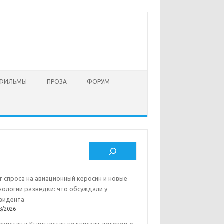
 ФИЛЬМЫ
ПРОЗА
ФОРУМ
ск
т спроса на авиационный керосин и новые
нологии разведки: что обсуждали у
зидента
8/2026