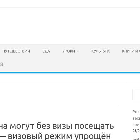
ПУТЕШЕСТВИЯ
ЕДА
УРОКИ
КУЛЬТУРА
КНИГИ И
ЕЙ
Пои
Рос
тех
на могут без визы посещать
пре
03/0
2 — визовый режим упрощён