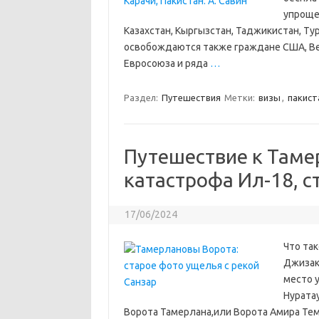
упроще
Казахстан, Кыргызстан, Таджикистан, Ту
освобождаются также граждане США, Ве
Евросоюза и ряда
…
Раздел:
Путешествия
Метки:
визы
,
пакист
Путешествие к Там
катастрофа Ил-18, с
17/06/2024
Что та
Джизак
место 
Нурата
Ворота Тамерлана,или Ворота Амира Тему