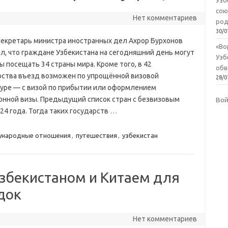
Узб
сою
Нет комментариев
род
30/0
секретарь министра иностранных дел Ахрор Бурхонов
«Во
л, что граждане Узбекистана на сегодняшний день могут
Узб
ы посещать 34 страны мира. Кроме того, в 42
обв
рства въезд возможен по упрощённой визовой
28/0
уре — с визой по прибытии или оформлением
онной визы. Предыдущий список стран с безвизовым
Во
4 года. Тогда таких государств
…
ународные отношения
,
путешествия
,
узбекистан
збекистаном и Китаем для
док
Нет комментариев