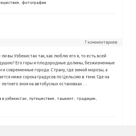
тешествия
,
фотографии
н
7 комментариев
ли вы Узбекистан так, как люблю его я, то есть всей
душою? Его горы и плодородные долины, безжизненные
 и современные города. Страну, где зимой морозы, а
тся ниже сорока градусов по Цельсию в тени. Где на
 летнего зноя на автобусных остановках
…
 в узбекистан
,
путешествия
,
ташкент
,
традиции
,