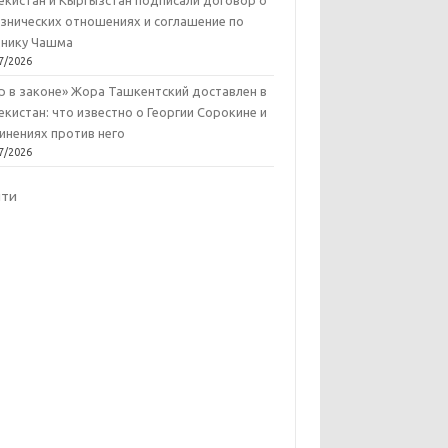
екистан и Кыргызстан подписали договор о
знических отношениях и соглашение по
нику Чашма
7/2026
р в законе» Жора Ташкентский доставлен в
екистан: что известно о Георгии Сорокине и
инениях против него
7/2026
йти