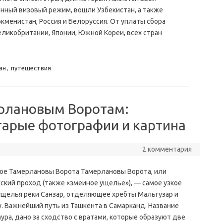
нный визовый режим, вошли Узбекистан, а также
ркменистан, Россия и Белоруссия. От уплаты сбора
ликобритании, Японии, Южной Кореи, всех стран
ан
,
путешествия
ерлановым Воротам:
тарые фотографии и картина
2 комментария
кое Тамерлановы Ворота Тамерлановы Ворота, или
ский проход (также «змеиное ущелье»), — самое узкое
ущелья реки Санзар, отделяющее хребты Мальгузар и
у. Важнейший путь из Ташкента в Самарканд. Название
ра, дано за сходство с вратами, которые образуют две