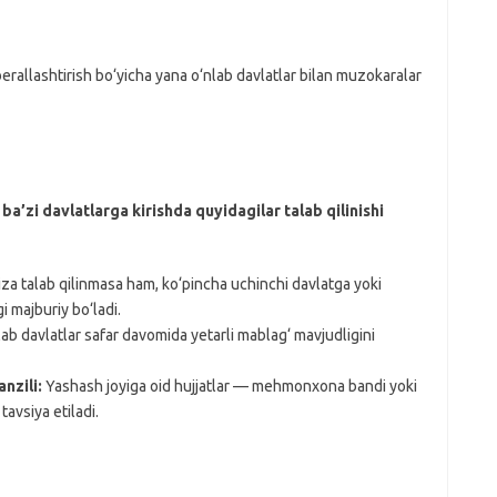
iberallashtirish bo‘yicha yana o‘nlab davlatlar bilan muzokaralar
a’zi davlatlarga kirishda quyidagilar talab qilinishi
za talab qilinmasa ham, ko‘pincha uchinchi davlatga yoki
i majburiy bo‘ladi.
ab davlatlar safar davomida yetarli mablag‘ mavjudligini
nzili:
Yashash joyiga oid hujjatlar — mehmonxona bandi yoki
tavsiya etiladi.