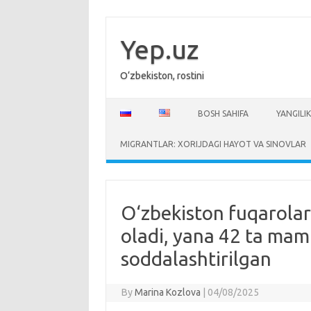
Skip
to
content
Yep.uz
O‘zbekiston, rostini
BOSH SAHIFA
YANGILIK
MIGRANTLAR: XORIJDAGI HAYOT VA SINOVLAR
O‘zbekiston fuqarolari
oladi, yana 42 ta mam
soddalashtirilgan
By
Marina Kozlova
|
04/08/2025