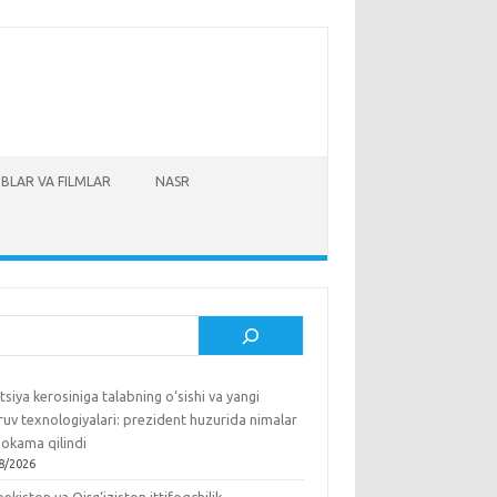
BLAR VA FILMLAR
NASR
sh
tsiya kerosiniga talabning o‘sishi va yangi
ruv texnologiyalari: prezident huzurida nimalar
okama qilindi
8/2026