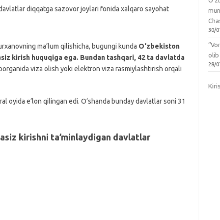
O‘zb
mun
Chas
30/0
“Vo
 Burxanovning ma’lum qilishicha, bugungi kunda
O‘zbekiston
olib
asiz kirish huquqiga ega. Bundan tashqari, 42 ta davlatda
28/0
organida viza olish yoki elektron viza rasmiylashtirish orqali
Kiri
vral oyida e’lon qilingan edi. O‘shanda bunday davlatlar soni 31
siz kirishni ta’minlaydigan davlatlar