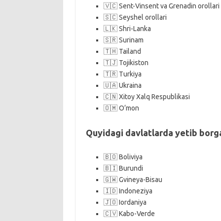
🇻🇨 Sent-Vinsent va Grenadin orollari
🇸🇨 Seyshel orollari
🇱🇰 Shri-Lanka
🇸🇷 Surinam
🇹🇭 Tailand
🇹🇯 Tojikiston
🇹🇷 Turkiya
🇺🇦 Ukraina
🇨🇳 Xitoy Xalq Respublikasi
🇴🇲 O‘mon
Quyidagi davlatlarda yetib borgan
🇧🇴 Boliviya
🇧🇮 Burundi
🇬🇼 Gvineya-Bisau
🇮🇩 Indoneziya
🇯🇴 Iordaniya
🇨🇻 Kabo-Verde