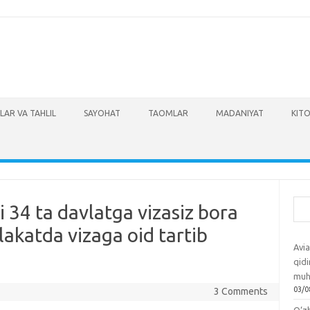
LAR VA TAHLIL
SAYOHAT
TAOMLAR
MADANIYAT
KITO
Izla
 34 ta davlatga vizasiz bora
lakatda vizaga oid tartib
Avia
qidi
muh
03/0
3 Comments