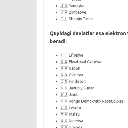
🇯🇲 Yamayka
🇿🇼 Zimbabve
🇹🇱 Sharqiy Timor
Quyidagi davlatlar esa elektron v
beradi:
🇪🇹 Efiopiya
🇬🇶 Ekvatorial Gvineya
🇬🇦 Gabon
🇬🇳 Gvineya
🇮🇳 Hindiston
🇸🇸 Janubiy Sudan
🇩🇯 Jibuti
🇨🇩 Kongo Demokratik Respublikasi
🇱🇸 Lesoto
🇲🇼 Malavi
🇳🇬 Nigeriya
🇺🇬 Uganda