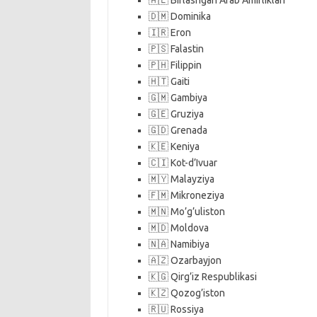
🇦🇪 Birlashgan Arab Amirliklari
🇩🇲 Dominika
🇮🇷 Eron
🇵🇸 Falastin
🇵🇭 Filippin
🇭🇹 Gaiti
🇬🇲 Gambiya
🇬🇪 Gruziya
🇬🇩 Grenada
🇰🇪 Keniya
🇨🇮 Kot-d’Ivuar
🇲🇾 Malayziya
🇫🇲 Mikroneziya
🇲🇳 Mo’g’uliston
🇲🇩 Moldova
🇳🇦 Namibiya
🇦🇿 Ozarbayjon
🇰🇬 Qirg’iz Respublikasi
🇰🇿 Qozog’iston
🇷🇺 Rossiya