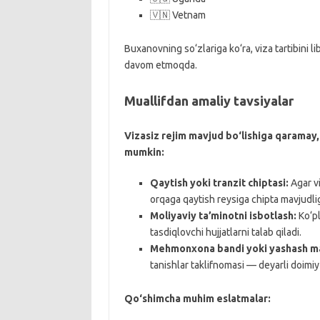
🇻🇳 Vetnam
Buxanovning so‘zlariga ko‘ra, viza tartibini l
davom etmoqda.
Muallifdan amaliy tavsiyalar
Vizasiz rejim mavjud bo‘lishiga qaramay, b
mumkin:
Qaytish yoki tranzit chiptasi:
Agar vi
orqaga qaytish reysiga chipta mavjudlig
Moliyaviy ta’minotni isbotlash:
Ko‘pl
tasdiqlovchi hujjatlarni talab qiladi.
Mehmonxona bandi yoki yashash ma
tanishlar taklifnomasi — deyarli doimiy 
Qo‘shimcha muhim eslatmalar: