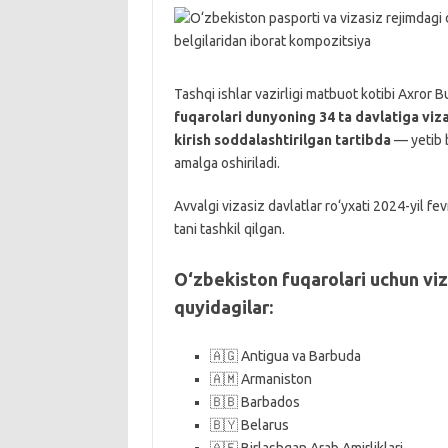
Tashqi ishlar vazirligi matbuot kotibi Axror
fuqarolari dunyoning 34 ta davlatiga viz
kirish soddalashtirilgan tartibda
— yetib b
amalga oshiriladi.
Avvalgi vizasiz davlatlar ro‘yxati 2024-yil fe
tani tashkil qilgan.
O‘zbekiston fuqarolari uchun viza
quyidagilar:
🇦🇬 Antigua va Barbuda
🇦🇲 Armaniston
🇧🇧 Barbados
🇧🇾 Belarus