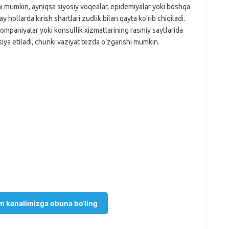
hi mumkin, ayniqsa siyosiy voqealar, epidemiyalar yoki boshqa
ollarda kirish shartlari zudlik bilan qayta ko‘rib chiqiladi.
akompaniyalar yoki konsullik xizmatlarining rasmiy saytlarida
siya etiladi, chunki vaziyat tezda o‘zgarishi mumkin.
m kanalimizga obuna bo‘ling