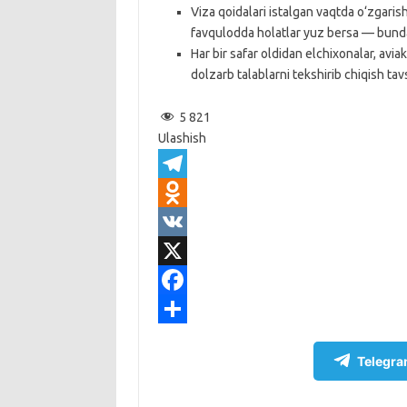
Viza qoidalari istalgan vaqtda o‘zgaris
favqulodda holatlar yuz bersa — bunday h
Har bir safar oldidan elchixonalar, avi
dolzarb talablarni tekshirib chiqish tav
5 821
Ulashish
T
e
O
l
d
V
e
n
K
X
g
o
F
r
k
a
S
Telegra
a
l
c
h
m
a
e
a