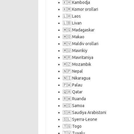
🇰🇭 Kambodja
🇰🇲 Komor orollari
🇱🇦 Laos
🇱🇧 Livan
🇲🇬 Madagaskar
🇲🇴 Makao
🇲🇻 Maldiv orollari
🇲🇺 Mavrikiy
🇲🇷 Mavritaniya
🇲🇿 Mozambik
🇳🇵 Nepal
🇳🇮 Nikaragua
🇵🇼 Palau
🇶🇦 Qatar
🇷🇼 Ruanda
🇼🇸 Samoa
🇸🇦 Saudiya Arabistoni
🇸🇱 Syerra-Leone
🇹🇬 Togo
🇹🇻 Tuvalu