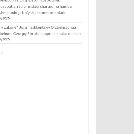
ekiston va Qirg‘iziston ittifoqchilik
osabatlari to‘g‘risidagi shartnoma hamda
hma bulog‘i bo‘yicha bitimni imzoladi
7/2026
r v zakone” Jora Tashkentskiy O‘zbekistonga
 kelindi: Georgiy Sorokin haqida nimalar ma’lum
7/2026
sh