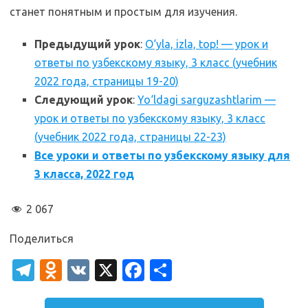
станет понятным и простым для изучения.
Предыдущий урок
:
O‘yla, izla, top! — урок и
ответы по узбекскому языку, 3 класс (учебник
2022 года, страницы 19-20)
Следующий урок
:
Yo‘ldagi sarguzashtlarim —
урок и ответы по узбекскому языку, 3 класс
(учебник 2022 года, страницы 22-23)
Все уроки и ответы по узбекскому языку для
3 класса, 2022 год
2 067
Поделиться
T
O
V
X
Fa
О
el
d
K
c
т