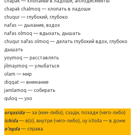
chapak — хлопанье в ладоши, аплодисменты
chapak chalmoq — хлопать в ладоши
chuqur — глубокий, глубоко
nafas — дыхание, вздох
nafas olmoq — вдыхать, дышать
chuqur nafas olmoq — делать глубокий вдох, глубоко
дышать
yoymoq — расставлять
jilmaymoq — улыбаться
olam — мир
diqqat — внимание
jamlamoq — собирать
quloq — ухо
orqasida
— за (кем-либо), сзади, позади (чего-либо)
ichida
— в(о), внутри (чего-либо), uy ichida — в доме
o‘ngda
— справа