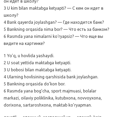
он идет в школу?
3 U kim bilan maktabga ketyapti? — С кем он идет в
школу?
4 Bank qayerda joylashgan? — Где находится банк?
5 Bankning orqasida nima bor? — Что есть за банком?
6 Rasmda yana nimalarni ko‘ryapsiz? — Что еще вы
видите на картинке?
1 Yo’q, u hovlida yashaydi.
2 U soat yettida maktabga ketyapti.
3 U bobosi bilan maktabga ketyapti.
4 Ularning hovlisining qarshisida bank joylashgan.
5 Bankning orqasida do’kon bor.
6 Rasmda yana bog’cha, sport majmuasi, bolalar
markazi, oilaviy poliklinika, kutubxona, novvoyxona,
dorixona, sartaroshxona, maktab ko’ryapman.