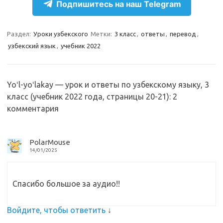
e
n
e
п
Подпишитесь на наш Telegram
gr
o
b
р
a
kl
o
а
Раздел:
Уроки узбекского
Метки:
3 класс
,
ответы
,
перевод
,
узбекский язык
,
учебник 2022
m
as
o
в
sn
k
и
ik
т
Yoʻl-yoʻlakay — урок и ответы по узбекскому языку, 3
i
ь
класс (учебник 2022 года, страницы 20-21)
: 2
комментария
PolarMouse
14/01/2025
Спасибо большое за аудио!!
Войдите, чтобы ответить
↓