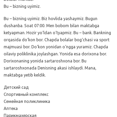
Bu – bizning uyimiz.
Bu – bizning uyimiz. Biz hovlida yashaymiz. Bugun
dushanba. Soat 07:00. Men bobom bilan maktabga
ketyapman. Hozir yo‘ldan o‘tyapmiz. Bu – bank. Bankning
orqasida do‘kon bor. Chapda bolalar bog‘chasi va sport
majmuasi bor. Do‘kon yonidan o‘ngga yuramiz. Chapda
oilaviy poliklinika joylashgan. Yonida esa dorixona bor.
Dorixonaning yonida sartaroshxona bor. Bu
sartaroshxonada Denisning akasi ishlaydi. Mana,
maktabga yetib keldik.
Детский сад
Спортивный комплекс
Семейная поликлиника
Аптека
Парикмахерская