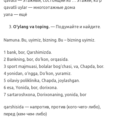
qavatli — этажный, состоящий из … этажей, koʻp
qavatli uylar — многоэтажные дома
yana — ещё
O‘ylang va toping.
— Подумайте и найдите.
Namuna. Bu, uyimiz, bizning. Bu – bizning uyimiz.
1 bank, bor, Qarshimizda.
2 Bankning, bor, do‘kon, orqasida.
3 sport majmuasi, bolalar bog‘chasi, va, Chapda, bor.
4 yonidan, o‘ngga, Do‘kon, yuramiz.
5 oilaviy poliklinika, Chapda, joylashgan.
6 esa, Yonida, bor, dorixona.
7 sartaroshxona, Dorixonaning, yonida, bor
qarshisida — напротив, против (кого-чего-либо),
перед (кем-чем-либо)