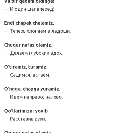
Va bir qadam oldinga!
— И один шаг вперёд!
Endi chapak chalamiz,
— Теперь хлопаем в ладоши,
Chuqur nafas olamiz.
— Делаем глубокий вдох.
O‘tiramiz, turamiz,
— Садимся, встаём,
O‘ngga, chapga yuramiz.
— Идём направо, налево.
Qo‘llarimizni yoyib
— Расставив руки,
Chuqur nafas olamiz.