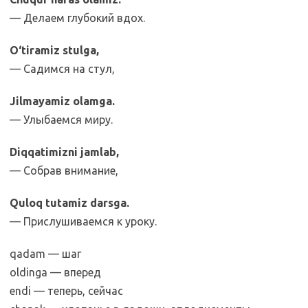
— Делаем глубокий вдох.
O‘tiramiz stulga,
— Садимся на стул,
Jilmayamiz olamga.
— Улыбаемся миру.
Diqqatimizni jamlab,
— Собрав внимание,
Quloq tutamiz darsga.
— Прислушиваемся к уроку.
qadam — шаг
oldinga — вперед
endi — теперь, сейчас