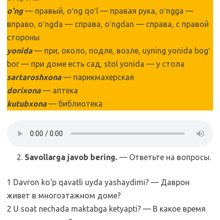
o‘ng
— правый, oʻng qoʻl — правая рука, oʻngga —
вправо, oʻngda — справа, oʻngdan — справа, с правой
стороны
yonida
— при, около, подле, возле, uyning yonida bogʻ
bor — при доме есть сад, stol yonida — у стола
sartaroshxona
— парикмахерская
dorixona
— аптека
kutubxona
— библиотека
Savollarga javob bering.
— Ответьте на вопросы.
1 Davron ko‘p qavatli uyda yashaydimi? — Даврон
живет в многоэтажном доме?
2 U soat nechada maktabga ketyapti? — В какое время