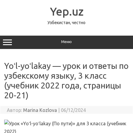
Перейти
к
Yep.uz
содержимому
Узбекистан, честно
Меню
Yoʻl-yoʻlakay — урок и ответы по
узбекскому языку, 3 класс
(учебник 2022 года, страницы
20-21)
Автор:
Marina Kozlova
|
06/12/2024