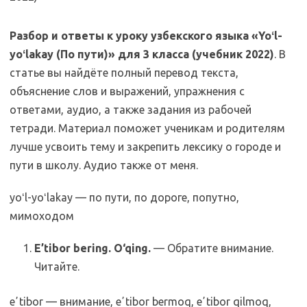
Разбор и ответы к уроку узбекского языка «Yoʻl-
yoʻlakay (По пути)» для 3 класса (учебник 2022)
. В
статье вы найдёте полный перевод текста,
объяснение слов и выражений, упражнения с
ответами, аудио, а также задания из рабочей
тетради. Материал поможет ученикам и родителям
лучше усвоить тему и закрепить лексику о городе и
пути в школу. Аудио также от меня.
yoʻl-yoʻlakay — по пути, по дороге, попутно,
мимоходом
E’tibor bering. O‘qing.
— Обратите внимание.
Читайте.
eʼtibor — внимание, eʼtibor bermoq, eʼtibor qilmoq,