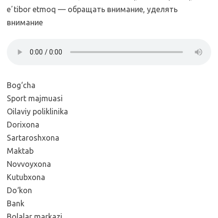
eʼtibor etmoq — обращать внимание, уделять
внимание
Bog‘cha
Sport majmuasi
Oilaviy poliklinika
Dorixona
Sartaroshxona
Maktab
Novvoyxona
Kutubxona
Do‘kon
Bank
Bolalar markazi