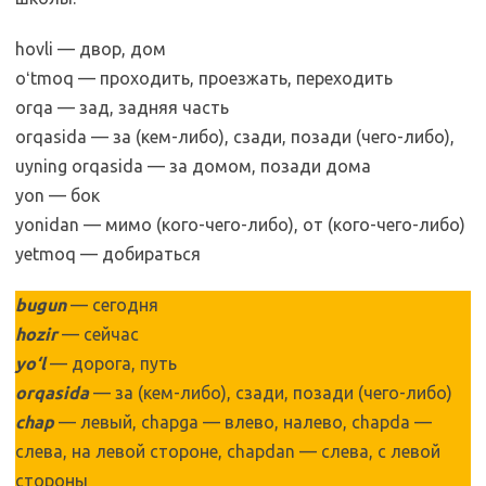
hovli — двор, дом
oʻtmoq — проходить, проезжать, переходить
orqa — зад, задняя часть
orqasida — за (кем-либо), сзади, позади (чего-либо),
uyning orqasida — за домом, позади дома
yon — бок
yonidan — мимо (кого-чего-либо), от (кого-чего-либо)
yetmoq — добираться
bugun
— сегодня
hozir
— сейчас
yo‘l
— дорога, путь
orqasida
— за (кем-либо), сзади, позади (чего-либо)
chap
— левый, chapga — влево, налево, chapda —
слева, на левой стороне, chapdan — слева, с левой
стороны