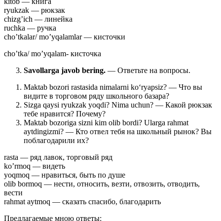
kitob — книга
ryukzak — рюкзак
chizg’ich — линейка
ruchka — ручка
cho’tkalar/ mo’yqalamlar — кисточки
cho’tka/ mo’yqalam- кисточка
Savollarga javob bering.
— Ответьте на вопросы.
Maktab bozori rastasida nimalarni ko‘ryapsiz? — Что вы
видите в торговом ряду школьного базара?
Sizga qaysi ryukzak yoqdi? Nima uchun? — Какой рюкзак
тебе нравится? Почему?
Maktab bozoriga sizni kim olib bordi? Ularga rahmat
aytdingizmi? — Кто отвел тебя на школьный рынок? Вы
поблагодарили их?
rasta — ряд лавок, торговый ряд
ko’rmoq — видеть
yoqmoq — нравиться, быть по душе
olib bormoq — нести, относить, везти, отвозить, отводить,
вести
rahmat aytmoq — сказать спасибо, благодарить
Предлагаемые мною ответы: