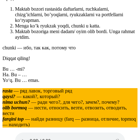
Maktab bozori rastasida daftarlarni, ruchkalarni,
chizg’ichlarni, bo’yoqlarni, ryukzaklarni va portfellarni
ko‘ryapman.
Menga ko’k ryukzak yoqdi, chunki u katta.
Maktab bozoriga meni dadam/ oyim olib bordi. Unga rahmat
aytdim.
chunki — ибо, так как, потому что
Diqqat qiling!
Bu … -mi?
Ha. Bu – …
Yo‘q. Bu … emas.
rasta
— ряд лавок, торговый ряд
qaysi?
— какой?, который?
nima uchun?
— ради чего?, для чего?, зачем?, почему?
olib bormoq
— нести, относить, везти, отвозить, отводить,
вести
farqini top
— найди разницу (farq — разница, отличие, topmoq
— находить)