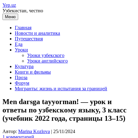
Перейти
Yep.uz
к
Узбекистан, честно
содержимому
Меню
Главная
Новости и аналитика
Путешествия
Еда
Уроки
Уроки узбекского
Уроки английского
Культура
Книги и фильмы
Проза
Форум
Мигранты: жизнь и испытания за границей
Men darsga tayyorman! — урок и
ответы по узбекскому языку, 3 класс
(учебник 2022 года, страницы 13–15)
Автор:
Marina Kozlova
|
25/11/2024
1 комментарий