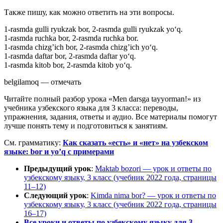
Также пишу, как можно ответить на эти вопросы.
1-rasmda gulli ryukzak bor, 2-rasmda gulli ryukzak yo‘q.
1-rasmda ruchka bor, 2-rasmda ruchka bor.
1-rasmda chizg’ich bor, 2-rasmda chizg’ich yo‘q.
1-rasmda daftar bor, 2-rasmda daftar yo‘q.
1-rasmda kitob bor, 2-rasmda kitob yo‘q.
belgilamoq — отмечать
Читайте полный разбор урока «Men darsga tayyorman!» из
учебника узбекского языка для 3 класса: переводы,
упражнения, задания, ответы и аудио. Все материалы помогут
лучше понять тему и подготовиться к занятиям.
См. грамматику:
Как сказать «есть» и «нет» на узбекском
языке: bor и yo’q с примерами
Предыдущий урок
:
Maktab bozori — урок и ответы по
узбекскому языку, 3 класс (учебник 2022 года, страницы
11–12)
Следующий урок
:
Kimda nima bor? — урок и ответы по
узбекскому языку, 3 класс (учебник 2022 года, страницы
16–17)
Все уроки и ответы по узбекскому языку для 3