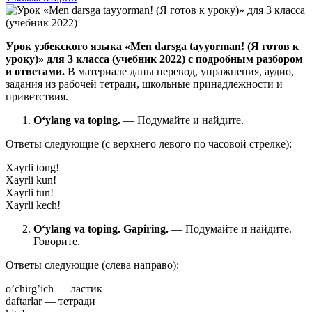
Урок узбекского языка «Men darsga tayyorman! (Я готов к
уроку)» для 3 класса (учебник 2022) с подробным разбором
и ответами.
В материале даны перевод, упражнения, аудио,
задания из рабочей тетради, школьные принадлежности и
приветствия.
O‘ylang va toping.
— Подумайте и найдите.
Ответы следующие (с верхнего левого по часовой стрелке):
Xayrli tong!
Xayrli kun!
Xayrli tun!
Xayrli kech!
O‘ylang va toping. Gapiring.
— Подумайте и найдите.
Говорите.
Ответы следующие (слева направо):
o’chirg’ich — ластик
daftarlar — тетради