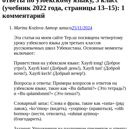
ответы по узбекскому языку, 3 класс
(учебник 2022 года, страницы 13–15)
: 1
комментарий
Marina Kozlova
Автор записи
25/11/2024
Эта статья на моем сайте Yep.uz посвящена четвертому
уроку узбекского языка для третьих классов
русскоязычных школ Узбекистана. Основные моменты
включают:
Приветствия на узбекском языке: Xayrli tong! (Доброе
утро!), Xayrli kun! (Добрый день!), Xayrli tun! (Доброй
ночи!), Xayrli kech! (Добрый вечер!).
Вопросы и ответы: Примеры вопросов и ответов на
узбекском языке, такие как «Bu daftarmi?» (Это тетрадь?)
и «Bu qalamdonmi?» (Это пенал?).
Словарный запас: Слова и фразы, такие как «rasta» (ряд
лавок), «ko‘rmoq» (видеть), «yoqmoq» (нравиться), «olib
bormoq» (нести, отвозить), «rahmat aytmoq»
(благодарить).
Задания: Упражнения на различение предметов и ответы