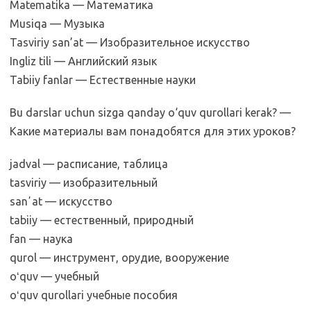
Matematika — Математика
Musiqa — Музыка
Tasviriy san’at — Изобразительное искусство
Ingliz tili — Английский язык
Tabiiy fanlar — Естественные науки
Bu darslar uchun sizga qanday o‘quv qurollari kerak? —
Какие материалы вам понадобятся для этих уроков?
jadval — расписание, таблица
tasviriy — изобразительный
sanʼat — искусство
tabiiy — естественный, природный
fan — наука
qurol — инструмент, орудие, вооружение
oʻquv — учебный
oʻquv qurollari учебные пособия