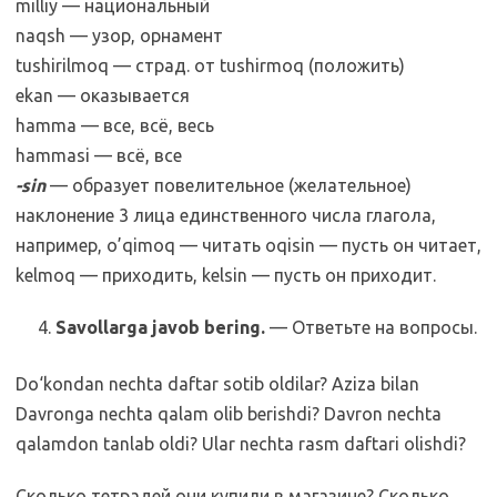
milliy — национальный
naqsh — узор, орнамент
tushirilmoq — страд. от tushirmoq (положить)
ekan — оказывается
hamma — все, всё, весь
hammasi — всё, все
-sin
— образует повелительное (желательное)
наклонение 3 лица единственного числа глагола,
например, o’qimoq — читать oqisin — пусть он читает,
kelmoq — приходить, kelsin — пусть он приходит.
Savollarga javob bering.
— Ответьте на вопросы.
Do‘kondan nechta daftar sotib oldilar? Aziza bilan
Davronga nechta qalam olib berishdi? Davron nechta
qalamdon tanlab oldi? Ular nechta rasm daftari olishdi?
Сколько тетрадей они купили в магазине? Сколько