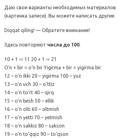
Даю свои варианты необходимых материалов
(картинка записи). Вы можете написать другие.
Diqqat qiling! — Обратите внимание!
Здесь повторяют
числа до 100
.
10 + 1 ⇨ 11 20 + 1 ⇨ 21
O‘n + bir = o‘n bir Yigirma + bir = yigirma bir
12 – o‘n ikki 20 – yigirma 100 – yuz
13 – o‘n uch 30 – o‘ttiz
14 – o‘n to‘rt 40 – qirq
15 – o‘n besh 50 – ellik
16 – o‘n olti 60 – oltmish
17 – o‘n yetti 70 – yetmish
18 – o‘n sakkiz 80 – sakson
19 – o‘n to‘qqiz 90 – to‘qson