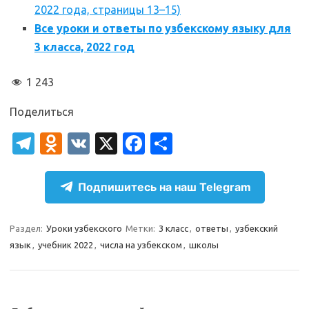
2022 года, страницы 13–15)
Все уроки и ответы по узбекскому языку для
3 класса, 2022 год
1 243
Поделиться
T
O
V
X
Fa
О
el
d
K
c
т
e
n
e
п
Подпишитесь на наш Telegram
gr
o
b
р
a
kl
o
а
Раздел:
Уроки узбекского
Метки:
3 класс
,
ответы
,
узбекский
язык
,
учебник 2022
,
числа на узбекском
,
школы
m
as
o
в
sn
k
и
ik
т