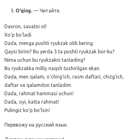
O‘qing.
— Читайте.
Davron, savatni ol!
Xo‘p bo‘ladi.
Dada, menga pushti ryukzak olib bering.
Qaysi birini? Bu yerda 3 ta pushti ryukzak bor-ku?
Nima uchun bu ryukzakni tanlading?
Bu ryukzakka milliy naqsh tushirilgan ekan.
Dada, men qalam, o‘chirg‘ich, rasm daftari, chizg‘ich,
daftar va qalamdon tanladim.
Dada, rahmat hammasi uchun!
Dada, oyi, katta rahmat!
Pulingiz ko‘p bo‘lsin!
Перевожу на русский язык.