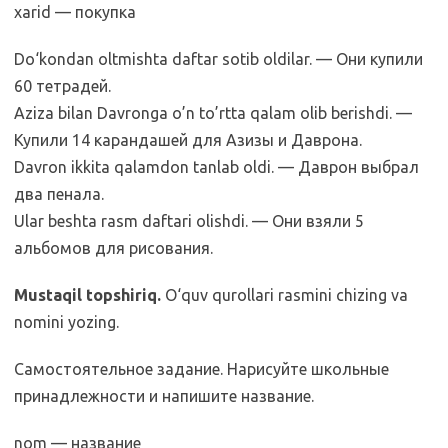
xarid — покупка
Do‘kondan oltmishta daftar sotib oldilar. — Они купили
60 тетрадей.
Aziza bilan Davronga o’n to’rtta qalam olib berishdi. —
Купили 14 карандашей для Азизы и Даврона.
Davron ikkita qalamdon tanlab oldi. — Даврон выбрал
два пенала.
Ular beshta rasm daftari olishdi. — Они взяли 5
альбомов для рисования.
Mustaqil topshiriq.
O‘quv qurollari rasmini chizing va
nomini yozing.
Самостоятельное задание. Нарисуйте школьные
принадлежности и напишите название.
nom — название