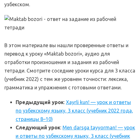
узбекском.
В этом материале вы нашли проверенные ответы и
перевод к уроку «Maktab bozori», аудио для
отработки произношения и задания из рабочей
тетради. Смотрите соседние уроки курса для 3 класса
(учебник 2022) с тем же уровнем точности: лексика,
грамматика и упражнения с готовыми ответами.
Предыдущий урок
:
Xayrli kun! — урок и ответы
по узбекскому языку, 3 класс (учебник 2022 года,
страницы 8–10)
Следующий урок
:
Men darsga tayyorman! — урок
и ответы по узбекскому языку, 3 класс (учебник