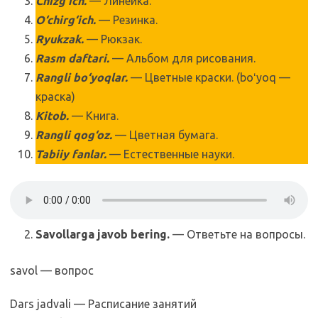
Chizg‘ich.
— Линейка.
O‘chirg‘ich.
— Резинка.
Ryukzak.
— Рюкзак.
Rasm daftari.
— Альбом для рисования.
Rangli bo‘yoqlar.
— Цветные краски. (boʻyoq —
краска)
Kitob.
— Книга.
Rangli qog‘oz.
— Цветная бумага.
Tabiiy fanlar.
— Естественные науки.
Savollarga javob bering.
— Ответьте на вопросы.
savol — вопрос
Dars jadvali — Расписание занятий