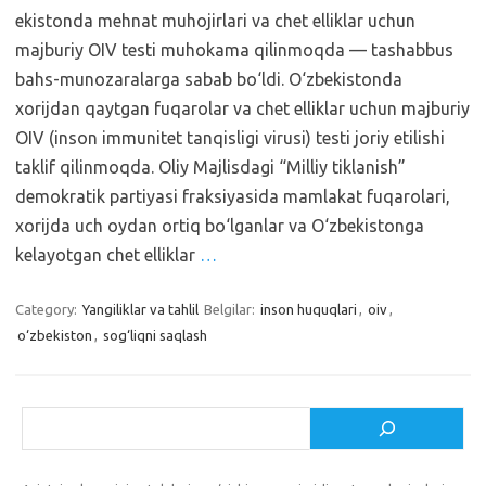
ekistonda mehnat muhojirlari va chet elliklar uchun
majburiy OIV testi muhokama qilinmoqda — tashabbus
bahs-munozaralarga sabab bo‘ldi. O‘zbekistonda
xorijdan qaytgan fuqarolar va chet elliklar uchun majburiy
OIV (inson immunitet tanqisligi virusi) testi joriy etilishi
taklif qilinmoqda. Oliy Majlisdagi “Milliy tiklanish”
demokratik partiyasi fraksiyasida mamlakat fuqarolari,
xorijda uch oydan ortiq bo‘lganlar va O‘zbekistonga
kelayotgan chet elliklar
…
Category:
Yangiliklar va tahlil
Belgilar:
inson huquqlari
,
oiv
,
o‘zbekiston
,
sog‘liqni saqlash
Izlash