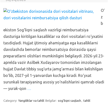
O‘
z
b
ekiston Sog‘liqni saqlash vazirligi reimbursatsiya
dasturiga kiritilgan kasalliklar va dori vositalari ro‘yxatini
tasdiqladi. Hujjat ijtimoiy ahamiyatga ega kasalliklarni
davolashda bemorlar reimbursatsiya doirasida qaysi
preparatlarni olishlari mumkinligini belgilaydi. 2026-yil 23-
aprelda vazir Asilbek Xudayarov tomonidan imzolangan
hujjat Davlat tibbiy sug‘urta jamg‘armasi bilan kelishilgan
bo‘lib, 2027-yil 1-yanvardan kuchga kiradi. Ro‘yxat
surunkali terapiyaning asosiy yo‘nalishlarini qamrab oladi
— yurak-qon
…
Category:
Yangiliklar va tahlil
Belgilar:
sog‘liqni saqlash
,
tahlil