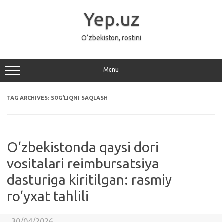
Skip
to
Yep.uz
content
O‘zbekiston, rostini
Menu
TAG ARCHIVES:
SOG‘LIQNI SAQLASH
O‘zbekistonda qaysi dori
vositalari reimbursatsiya
dasturiga kiritilgan: rasmiy
ro‘yxat tahlili
30/04/2026