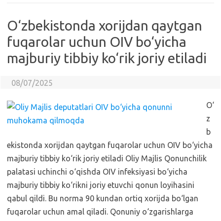
O‘zbekistonda xorijdan qaytgan
fuqarolar uchun OIV bo‘yicha
majburiy tibbiy ko‘rik joriy etiladi
08/07/2025
O‘
z
b
ekistonda xorijdan qaytgan fuqarolar uchun OIV bo‘yicha
majburiy tibbiy ko‘rik joriy etiladi Oliy Majlis Qonunchilik
palatasi uchinchi o‘qishda OIV infeksiyasi bo‘yicha
majburiy tibbiy ko‘rikni joriy etuvchi qonun loyihasini
qabul qildi. Bu norma 90 kundan ortiq xorijda bo‘lgan
fuqarolar uchun amal qiladi. Qonuniy o‘zgarishlarga