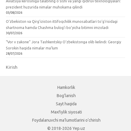
Aviatsiya kerosiniga talabning o‘sishi va yangi qidiruv texnologiyalari:
prezident huzurida nimalar muhokama qilindi
03/08/2026
O‘zbekiston va Qirg‘iziston ittifoqchilik munosabatlari to‘g‘risidagi
shartnoma hamda Chashma bulog‘i bo‘yicha bitimni imzoladi
30/07/2026
“Vor v zakone” Jora Tashkentskiy O‘zbekistonga olib kelindi: Georgiy
Sorokin haqida nimalar ma’lum
28/07/2026
Kirish
Hamkorlik
Bog‘lanish
Sayt haqida
Maxfiylik siyosati
Foydalanuvchi ma’lumotlarini o‘chirish
© 2018-2026 Yep.uz