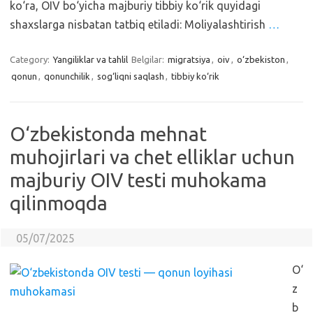
ko‘ra, OIV bo‘yicha majburiy tibbiy ko‘rik quyidagi
shaxslarga nisbatan tatbiq etiladi: Moliyalashtirish
…
Category:
Yangiliklar va tahlil
Belgilar:
migratsiya
,
oiv
,
o‘zbekiston
,
qonun
,
qonunchilik
,
sog‘liqni saqlash
,
tibbiy ko‘rik
O‘zbekistonda mehnat
muhojirlari va chet elliklar uchun
majburiy OIV testi muhokama
qilinmoqda
05/07/2025
O‘
z
b