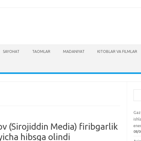
SAYOHAT
TAOMLAR
MADANIYAT
KITOBLAR VA FILMLAR
Izla
Gaz
ish
v (Sirojiddin Media) firibgarlik
ene
08/0
yicha hibsga olindi