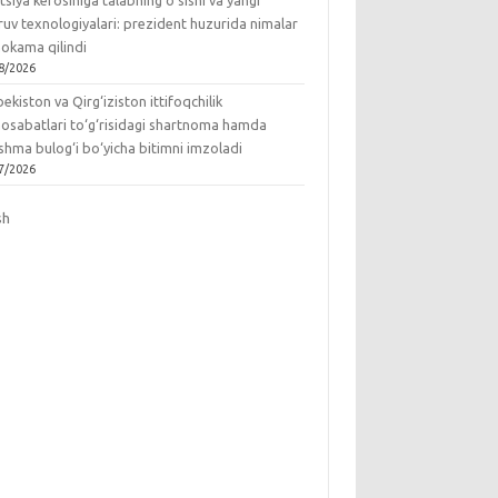
tsiya kerosiniga talabning o‘sishi va yangi
ruv texnologiyalari: prezident huzurida nimalar
okama qilindi
8/2026
ekiston va Qirg‘iziston ittifoqchilik
osabatlari to‘g‘risidagi shartnoma hamda
hma bulog‘i bo‘yicha bitimni imzoladi
7/2026
sh