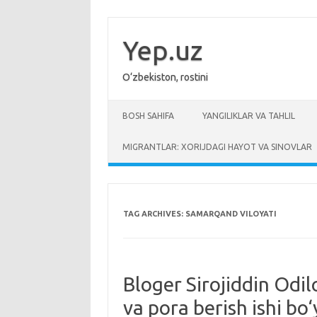
Skip
to
content
Yep.uz
O‘zbekiston, rostini
BOSH SAHIFA
YANGILIKLAR VA TAHLIL
MIGRANTLAR: XORIJDAGI HAYOT VA SINOVLAR
TAG ARCHIVES:
SAMARQAND VILOYATI
Bloger Sirojiddin Odilo
va pora berish ishi bo‘