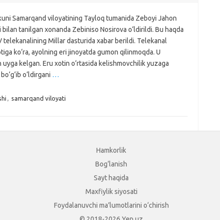
 kuni Samarqand viloyatining Tayloq tumanida Zeboyi Jahon
i bilan tanilgan xonanda Zebiniso Nosirova o‘ldirildi. Bu haqda
V telekanalining Millar dasturida xabar berildi. Telekanal
iga ko‘ra, ayolning eri jinoyatda gumon qilinmoqda. U
 uyga kelgan. Eru xotin o‘rtasida kelishmovchilik yuzaga
 bo‘g‘ib o‘ldirgani
…
shi
,
samarqand viloyati
Hamkorlik
Bog‘lanish
Sayt haqida
Maxfiylik siyosati
Foydalanuvchi ma’lumotlarini o‘chirish
© 2018-2026 Yep.uz