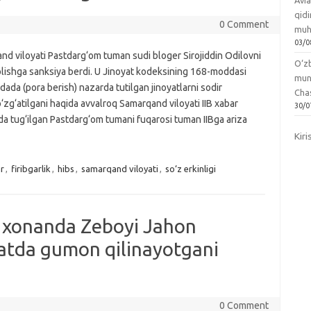
Avia
qidi
0 Comment
muh
03/0
d viloyati Pastdarg‘om tuman sudi bloger Sirojiddin Odilovni
O‘zb
olishga sanksiya berdi. U Jinoyat kodeksining 168-moddasi
mun
ada (pora berish) nazarda tutilgan jinoyatlarni sodir
Chas
‘zg‘atilgani haqida avvalroq Samarqand viloyati IIB xabar
30/0
lda tug‘ilgan Pastdarg‘om tumani fuqarosi tuman IIBga ariza
Kiri
r
,
firibgarlik
,
hibs
,
samarqand viloyati
,
so‘z erkinligi
 xonanda Zeboyi Jahon
noyatda gumon qilinayotgani
0 Comment