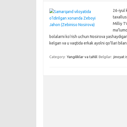
26-iyul
taxallus
Milliy T
ma’lumot
bolalarni ko‘rish uchun Nosirova yashaydigan
kelgan va u vaqtida erkak ayolni qo‘llari bilan
Category:
Yangiliklar va tahlil
Belgilar:
jinoyat i