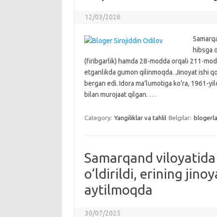
12/03/2026
Samarqan
hibsga 
(firibgarlik) hamda 28-modda orqali 211-modd
etganlikda gumon qilinmoqda. Jinoyat ishi qo
bergan edi. Idora ma’lumotiga ko‘ra, 1961-yi
bilan murojaat qilgan.
…
Category:
Yangiliklar va tahlil
Belgilar:
blogerla
Samarqand viloyatida
o‘ldirildi, erining ji
aytilmoqda
30/07/2025