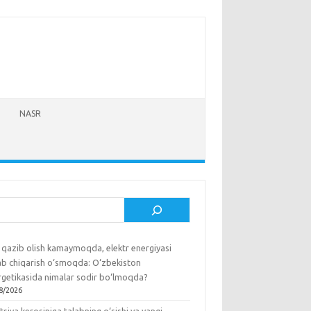
NASR
sh
 qazib olish kamaymoqda, elektr energiyasi
lab chiqarish o‘smoqda: O‘zbekiston
rgetikasida nimalar sodir bo‘lmoqda?
8/2026