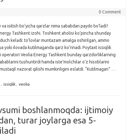
0 Comment
v va isitish bo‘yicha qarzlar nima sababdan paydo bo‘ladi?
Energy Tashkent izohi. Toshkent aholisi ko‘pincha shunday
 duch keladi: to‘lovlar muntazam amalga oshirilgan, ammo
ya yoki ilovada kutilmaganda qarz ko‘rinadi. Poytaxt issiqlik
i operatori Veolia Energy Tashkent bunday qarzdorliklarning
abablari­ni tushuntirdi hamda iste’molchilar o‘z hisoblarini
ustaqil nazorat qilishi mumkinligini eslatdi. “Kutilmagan”
…
v
,
issiqlik
,
veolia
vsumi boshlanmoqda: ijtimoiy
an, turar joylarga esa 5-
iladi