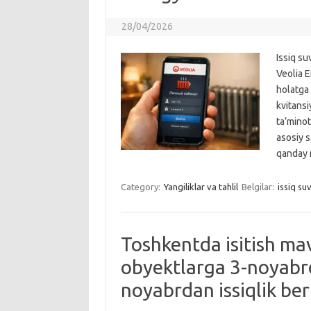
28/04/2026
Issiq su
Veolia 
holatga
kvitansi
ta’minot
asosiy s
qanday m
Category:
Yangiliklar va tahlil
Belgilar:
issiq su
Toshkentda isitish ma
obyektlarga 3-noyabrd
noyabrdan issiqlik ber