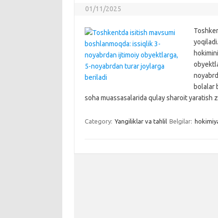
01/11/2025
Toshkent
yoqiladi
hokimini
obyektla
noyabrda
bolalar 
soha muassasalarida qulay sharoit yaratish 
Category:
Yangiliklar va tahlil
Belgilar:
hokimiy