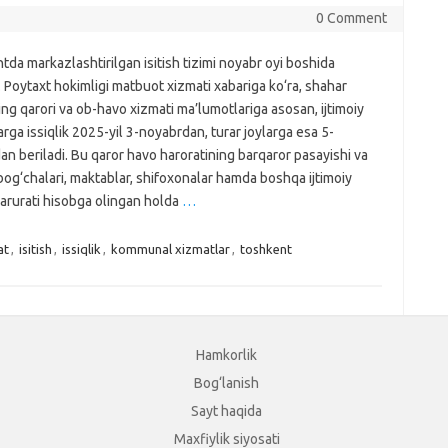
0 Comment
da markazlashtirilgan isitish tizimi noyabr oyi boshida
. Poytaxt hokimligi matbuot xizmati xabariga ko‘ra, shahar
ng qarori va ob-havo xizmati ma’lumotlariga asosan, ijtimoiy
rga issiqlik 2025-yil 3-noyabrdan, turar joylarga esa 5-
n beriladi. Bu qaror havo haroratining barqaror pasayishi va
bog‘chalari, maktablar, shifoxonalar hamda boshqa ijtimoiy
zarurati hisobga olingan holda
…
at
,
isitish
,
issiqlik
,
kommunal xizmatlar
,
toshkent
Hamkorlik
Bog‘lanish
Sayt haqida
Maxfiylik siyosati