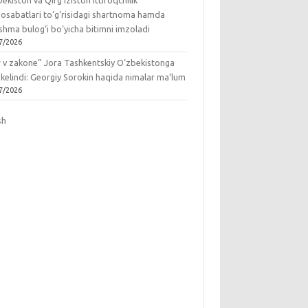
ekiston va Qirg‘iziston ittifoqchilik
osabatlari to‘g‘risidagi shartnoma hamda
hma bulog‘i bo‘yicha bitimni imzoladi
7/2026
r v zakone” Jora Tashkentskiy O‘zbekistonga
 kelindi: Georgiy Sorokin haqida nimalar ma’lum
7/2026
sh