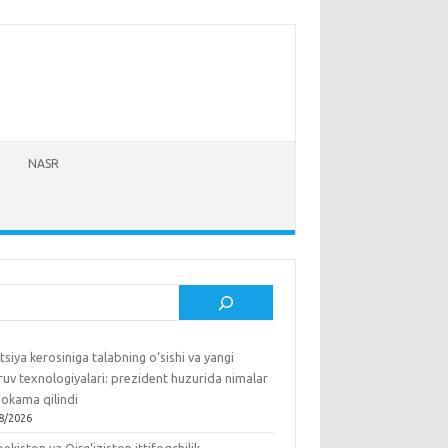
NASR
sh
tsiya kerosiniga talabning o‘sishi va yangi
ruv texnologiyalari: prezident huzurida nimalar
okama qilindi
8/2026