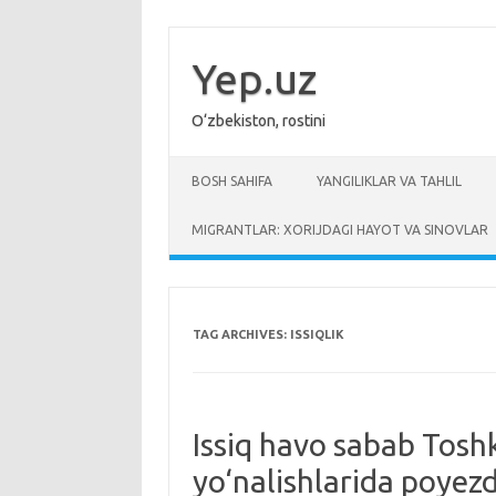
Skip
to
content
Yep.uz
O‘zbekiston, rostini
BOSH SAHIFA
YANGILIKLAR VA TAHLIL
MIGRANTLAR: XORIJDAGI HAYOT VA SINOVLAR
TAG ARCHIVES:
ISSIQLIK
Issiq havo sabab Tosh
yo‘nalishlarida poyez