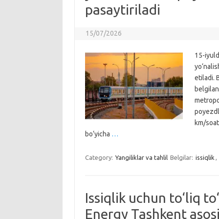
pasaytiriladi
15/07/2026
15-iyul
yo‘nalis
etiladi.
belgila
metropol
poyezdl
km/soatg
bo‘yicha
…
Category:
Yangiliklar va tahlil
Belgilar:
issiqlik
,
Issiqlik uchun to‘liq t
Energy Tashkent asosi