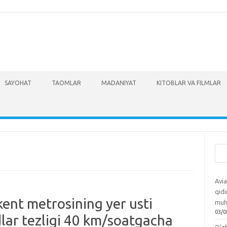
SAYOHAT
TAOMLAR
MADANIYAT
KITOBLAR VA FILMLAR
Izla
Avia
qidi
kent metrosining yer usti
muh
03/0
dlar tezligi 40 km/soatgacha