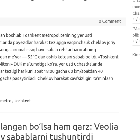
O‘zb
mun
Chas
30/0
0 Comment
“Vo
dan boshlab Toshkent metropolitenining yer usti
olib
28/0
hlarida poyezdlar harakat tezligiga vaqtinchalik cheklov joriy
 Bunga anomal issiq havo sabab relslar haroratining
Kiri
ngan me’yor — 55°C dan oshib ketgani sabab bo‘ldi. «Toshkent
iteni» DUK ma’lumotiga ko‘ra, yer usti uchastkalarida
ar tezligi har kuni soat 18:00 gacha 60 km/soatdan 40
acha pasaytiriladi. Cheklov harakat xavfsizligini ta’minlash
metro
,
toshkent
o‘langan bo‘lsa ham qarz: Veolia
y sabablarni tushuntirdi