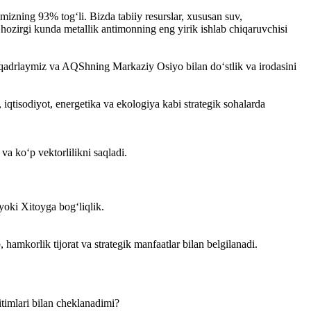
zning 93% tog‘li. Bizda tabiiy resurslar, xususan suv,
hozirgi kunda metallik antimonning eng yirik ishlab chiqaruvchisi
qadrlaymiz va AQShning Markaziy Osiyo bilan do‘stlik va irodasini
, iqtisodiyot, energetika va ekologiya kabi strategik sohalarda
 va ko‘p vektorlilikni saqladi.
 yoki Xitoyga bog‘liqlik.
amkorlik tijorat va strategik manfaatlar bilan belgilanadi.
itimlari bilan cheklanadimi?