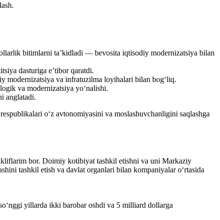
lash.
larlik bitimlarni ta’kidladi — bevosita iqtisodiy modernizatsiya bilan
siya dasturiga e’tibor qaratdi.
 modernizatsiya va infratuzilma loyihalari bilan bog‘liq.
nologik va modernizatsiya yo‘nalishi.
i anglatadi.
yo respublikalari o‘z avtonomiyasini va moslashuvchanligini saqlashga
iflarim bor. Doimiy kotibiyat tashkil etishni va uni Markaziy
shini tashkil etish va davlat organlari bilan kompaniyalar o‘rtasida
o‘nggi yillarda ikki barobar oshdi va 5 milliard dollarga