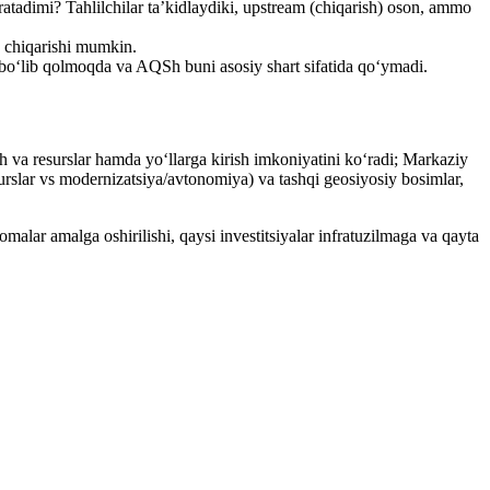
tadimi? Tahlilchilar ta’kidlaydiki, upstream (chiqarish) oson, ammo
b chiqarishi mumkin.
r bo‘lib qolmoqda va AQSh buni asosiy shart sifatida qo‘ymadi.
 va resurslar hamda yo‘llarga kirish imkoniyatini ko‘radi; Markaziy
urslar vs modernizatsiya/avtonomiya) va tashqi geosiyosiy bosimlar,
malar amalga oshirilishi, qaysi investitsiyalar infratuzilmaga va qayta