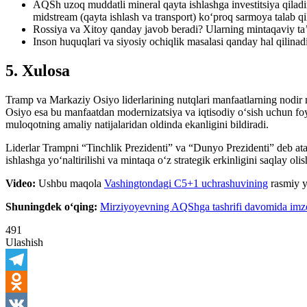
AQSh uzoq muddatli mineral qayta ishlashga investitsiya qilad
midstream (qayta ishlash va transport) ko‘proq sarmoya talab qi
Rossiya va Xitoy qanday javob beradi? Ularning mintaqaviy ta’s
Inson huquqlari va siyosiy ochiqlik masalasi qanday hal qilina
5. Xulosa
Tramp va Markaziy Osiyo liderlarining nutqlari manfaatlarning nodir 
Osiyo esa bu manfaatdan modernizatsiya va iqtisodiy o‘sish uchun foyd
muloqotning amaliy natijalaridan oldinda ekanligini bildiradi.
Liderlar Trampni “Tinchlik Prezidenti” va “Dunyo Prezidenti” deb atash
ishlashga yo‘naltirilishi va mintaqa o‘z strategik erkinligini saqlay olis
Video:
Ushbu maqola
Vashingtondagi C5+1 uchrashuvining
rasmiy y
Shuningdek o‘qing:
Mirziyoyevning AQShga tashrifi davomida imzol
491
Ulashish
Telegram
Odnoklassniki