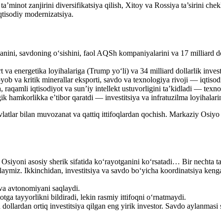
ta’minot zanjirini diversifikatsiya qilish, Xitoy va Rossiya ta’sirini chek
iqtisodiy modernizatsiya.
nini, savdoning o‘sishini, faol AQSh kompaniyalarini va 17 milliard dol
 energetika loyihalariga (Trump yo‘li) va 34 milliard dollarlik investit
b va kritik minerallar eksporti, savdo va texnologiya rivoji — iqtisodiy
a, raqamli iqtisodiyot va sun’iy intellekt ustuvorligini ta’kidladi — tex
gik hamkorlikka e’tibor qaratdi — investitsiya va infratuzilma loyihalarin
davlatlar bilan muvozanat va qattiq ittifoqlardan qochish. Markaziy Osi
oni asosiy sherik sifatida ko‘rayotganini ko‘rsatadi… Bir nechta takl
ohlaymiz. Ikkinchidan, investitsiya va savdo bo‘yicha koordinatsiya kenga
 va avtonomiyani saqlaydi.
a tayyorlikni bildiradi, lekin rasmiy ittifoqni o‘rnatmaydi.
ollardan ortiq investitsiya qilgan eng yirik investor. Savdo aylanmasi s