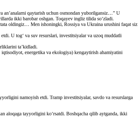
l va an’analarni qaytarish uchun osmondan yuborilgansiz…” U
larda ikki barobar oshgan. Toqayev ingliz tilida so‘zladi.
tata oldingiz… Men ishoningki, Rossiya va Ukraina urushini faqat siz
tdi. U tog‘ va suv resurslari, investitsiyalar va uzoq muddatli
iklarini ta’kidladi.
, iqtisodiyot, energetika va ekologiya) kengaytirish ahamiyatini
orligini namoyish etdi. Tramp investitsiyalar, savdo va resurslarga
n aloqaga tayyorligini ko‘rsatdi. Boshqacha qilib aytganda, ikki