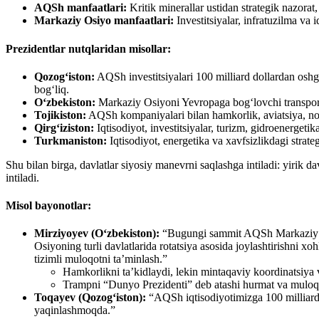
AQSh manfaatlari:
Kritik minerallar ustidan strategik nazorat, 
Markaziy Osiyo manfaatlari:
Investitsiyalar, infratuzilma va 
Prezidentlar nutqlaridan misollar:
Qozog‘iston:
AQSh investitsiyalari 100 milliard dollardan oshga
bog‘liq.
O‘zbekiston:
Markaziy Osiyoni Yevropaga bog‘lovchi transport va
Tojikiston:
AQSh kompaniyalari bilan hamkorlik, aviatsiya, noyo
Qirg‘iziston:
Iqtisodiyot, investitsiyalar, turizm, gidroenergetik
Turkmaniston:
Iqtisodiyot, energetika va xavfsizlikdagi strate
Shu bilan birga, davlatlar siyosiy manevrni saqlashga intiladi: yirik 
intiladi.
Misol bayonotlar:
Mirziyoyev (O‘zbekiston):
“Bugungi sammit AQSh Markaziy Osiy
Osiyoning turli davlatlarida rotatsiya asosida joylashtirishni x
tizimli muloqotni ta’minlash.”
Hamkorlikni ta’kidlaydi, lekin mintaqaviy koordinatsiya
Trampni “Dunyo Prezidenti” deb atashi hurmat va muloqotg
Toqayev (Qozog‘iston):
“AQSh iqtisodiyotimizga 100 milliard d
yaqinlashmoqda.”