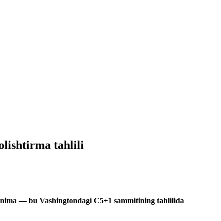
lishtirma tahlili
r” nima — bu Vashingtondagi C5+1 sammitining tahlilida