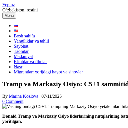
Skip
Yep.uz
to
O‘zbekiston, rostini
content
Menu
Bosh sahifa
Yangiliklar va tahlil
Sayohat
Taomlar
Madaniyat
Kitoblar va filmlar
Nasr
Migrantlar: xorijdagi hayot va sinovlar
Tramp va Markaziy Osiyo: C5+1 sammitidagi
By
Marina Kozlova
|
07/11/2025
0 Comment
Donald Tramp va Markaziy Osiyo liderlarining nutqlarining bataf
yoritilgan.