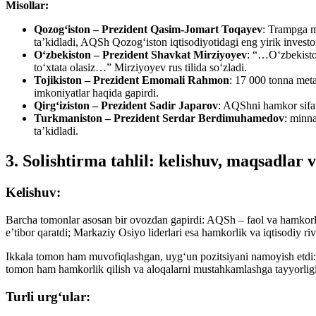
Misollar:
Qozog‘iston – Prezident Qasim-Jomart Toqayev
: Trampga m
ta’kidladi, AQSh Qozog‘iston iqtisodiyotidagi eng yirik investo
O‘zbekiston – Prezident Shavkat Mirziyoyev
: “…O‘zbekiston
to‘xtata olasiz…” Mirziyoyev rus tilida so‘zladi.
Tojikiston – Prezident Emomali Rahmon
: 17 000 tonna meta
imkoniyatlar haqida gapirdi.
Qirg‘iziston – Prezident Sadir Japarov
: AQShni hamkor sifati
Turkmaniston – Prezident Serdar Berdimuhamedov
: minna
ta’kidladi.
3. Solishtirma tahlil: kelishuv, maqsadlar 
Kelishuv:
Barcha tomonlar asosan bir ovozdan gapirdi: AQSh – faol va hamkorlik
e’tibor qaratdi; Markaziy Osiyo liderlari esa hamkorlik va iqtisodiy rivo
Ikkala tomon ham muvofiqlashgan, uyg‘un pozitsiyani namoyish etdi: A
tomon ham hamkorlik qilish va aloqalarni mustahkamlashga tayyorligin
Turli urg‘ular: