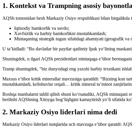
1. Kontekst va Trampning asosiy bayonotla
AQSh tomonidan besh Markaziy Osiyo respublikasi bilan birgalikda ta
Iqtisodiy hamkorlik va savdo;
Xavfsizlik va harbiy hamkorlikni mustahkamlash;
Mintaqaning strategik tugun sifatidagi ahamiyati (geografik va re
U ta’kidladi: “Bu davlatlar bir paytlar qadimiy Ipak yo‘lining maska
Shuningdek, u ilgari AQSh prezidentlari mintaqaga e’tibor bermaganini
Tramp shuningdek, “biz dunyodagi eng yaxshi harbiy texnikani ishlab 
Maxsus e’tibor kritik minerallar mavzusiga qaratildi: “Bizning kun ta
mustahkamladi, kelishuvlar orqali… kritik mineral ta’minot zanjirlari
Boshqa manbalarni tahlil qilish shuni ko‘rsatadiki, AQSh mintaqani r
berilishi AQShning Xitoyga bog‘liqligini kamaytirish yo‘li sifatida ko‘
2. Markaziy Osiyo liderlari nima dedi
Markaziy Osiyo liderlari nutqlarida uch mavzuga e’tibor qaratdi: AQShn