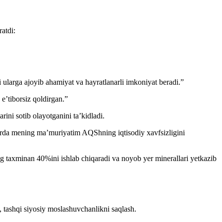
atdi:
ularga ajoyib ahamiyat va hayratlanarli imkoniyat beradi.”
e’tiborsiz qoldirgan.”
ni sotib olayotganini ta’kidladi.
alarda mening ma’muriyatim AQShning iqtisodiy xavfsizligini
g taxminan 40%ini ishlab chiqaradi va noyob yer minerallari yetkazib
h, tashqi siyosiy moslashuvchanlikni saqlash.