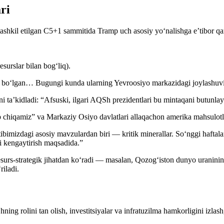
ri
shkil etilgan C5+1 sammitida Tramp uch asosiy yo‘nalishga e’tibor qar
surslar bilan bog‘liq).
ni bo‘lgan… Bugungi kunda ularning Yevroosiyo markazidagi joylashuvi 
 ta’kidladi: “Afsuski, ilgari AQSh prezidentlari bu mintaqani butunlay 
chiqamiz” va Markaziy Osiyo davlatlari allaqachon amerika mahsulotlari
rtibimizdagi asosiy mavzulardan biri — kritik minerallar. So‘nggi haft
ni kengaytirish maqsadida.”
esurs-strategik jihatdan ko‘radi — masalan, Qozog‘iston dunyo uraninin
riladi.
ing rolini tan olish, investitsiyalar va infratuzilma hamkorligini izlas