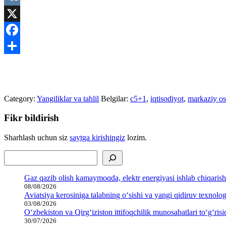
VK
X
Facebook
Share
Category:
Yangiliklar va tahlil
Belgilar:
c5+1
,
iqtisodiyot
,
markaziy os
Fikr bildirish
Sharhlash uchun siz
saytga kirishingiz
lozim.
Izlash
Gaz qazib olish kamaymoqda, elektr energiyasi ishlab chiqaris
08/08/2026
Aviatsiya kerosiniga talabning o‘sishi va yangi qidiruv texnolo
03/08/2026
O‘zbekiston va Qirg‘iziston ittifoqchilik munosabatlari to‘g‘r
30/07/2026