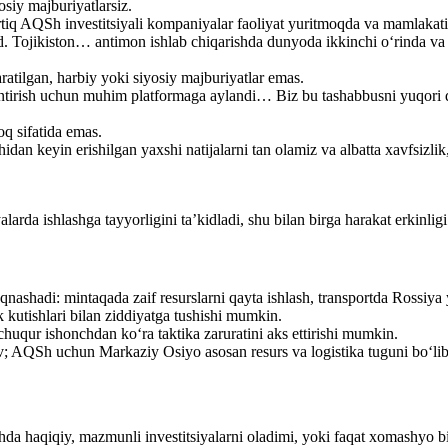
osiy majburiyatlarsiz.
q AQSh investitsiyali kompaniyalar faoliyat yuritmoqda va mamlakatimi
ud. Tojikiston… antimon ishlab chiqarishda dunyoda ikkinchi o‘rinda va 
ratilgan, harbiy yoki siyosiy majburiyatlar emas.
antirish uchun muhim platformaga aylandi… Biz bu tashabbusni yuqori 
foq sifatida emas.
idan keyin erishilgan yaxshi natijalarni tan olamiz va albatta xavfsizlik
larda ishlashga tayyorligini ta’kidladi, shu bilan birga harakat erkinligi
‘qnashadi: mintaqada zaif resurslarni qayta ishlash, transportda Rossiya
 kutishlari bilan ziddiyatga tushishi mumkin.
uqur ishonchdan ko‘ra taktika zaruratini aks ettirishi mumkin.
 AQSh uchun Markaziy Osiyo asosan resurs va logistika tuguni bo‘lib, h
ashda haqiqiy, mazmunli investitsiyalarni oladimi, yoki faqat xomashyo b