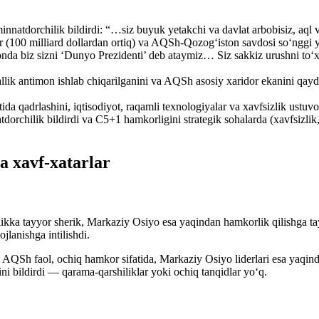
innatdorchilik bildirdi: “…siz buyuk yetakchi va davlat arbobisiz, aq
r (100 milliard dollardan ortiq) va AQSh-Qozog‘iston savdosi so‘nggi yil
da biz sizni ‘Dunyo Prezidenti’ deb ataymiz… Siz sakkiz urushni to‘x
llik antimon ishlab chiqarilganini va AQSh asosiy xaridor ekanini qayd e
da qadrlashini, iqtisodiyot, raqamli texnologiyalar va xavfsizlik ustuvorl
tdorchilik bildirdi va C5+1 hamkorligini strategik sohalarda (xavfsizlik
va xavf-xatarlar
ka tayyor sherik, Markaziy Osiyo esa yaqindan hamkorlik qilishga tayy
jlanishga intilishdi.
QSh faol, ochiq hamkor sifatida, Markaziy Osiyo liderlari esa yaqinda
i bildirdi — qarama-qarshiliklar yoki ochiq tanqidlar yo‘q.