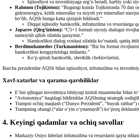
Iqtisodiyot va investitsiyaga urg‘u beradi, harbiy yoki siy
Rahmon (Tojikiston):
“Bugungi kunda Tojikistonda 70 dan orti
gidroenergiya, kritik minerallar va noyob yer minerallari mavj
bo‘lib, AQSh bunga katta qiziqish bildiradi.”
Diqqat iqtisodiy hamkorlik, infratuzilma va resurslarga qa
Japarov (Qirg‘iziston):
“C5+1 formati siyosiy dialogni rivojl
namoyish qilish sifatida qaraymiz.”
Hamkorlikni dialog vositasi sifatida ko‘rsatadi, qattiq itti
Berdimuhamedov (Turkmaniston):
“Biz bu format rivojlanish
hamkorlikni kengaytirishga intilamiz.”
Ko‘p qirrali hamkorlik, sheriklik cheklovlarisiz.
Barcha prezidentlar AQSh bilan iqtisodiyot, infratuzilma va investitsiya
Xavf-xatarlar va qarama-qarshiliklar
E’lon qilingan investitsiya ishtiyoqi tizimli muammolar bilan to
“Avtonomiya” haqidagi bildirishlar AQShning strategik sodiqlik
Trampni ochiq maqtash (“Dunyo Prezidenti”, “buyuk rahbar”) ch
Trampning ohangi (“ular o‘yin o‘ynamaydi”) ko‘proq deklarativ;
4. Keyingi qadamlar va ochiq savollar
Markaziy Osiyo liderlari infratuzilma va resurslarni qayta ishl