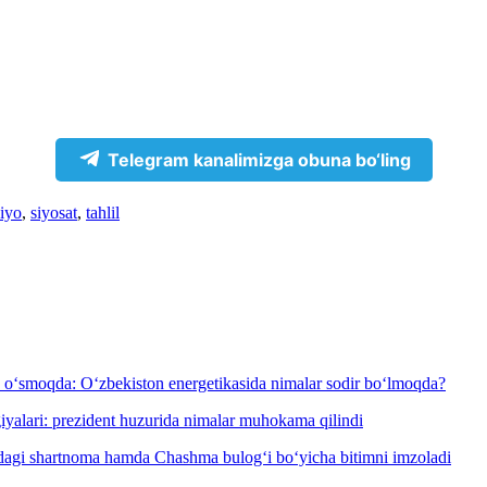
Telegram kanalimizga obuna bo‘ling
iyo
,
siyosat
,
tahlil
h o‘smoqda: O‘zbekiston energetikasida nimalar sodir bo‘lmoqda?
giyalari: prezident huzurida nimalar muhokama qilindi
isidagi shartnoma hamda Chashma bulog‘i bo‘yicha bitimni imzoladi