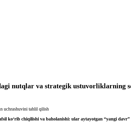
 nutqlar va strategik ustuvorliklarning so
sil ko‘rib chiqilishi va baholanishi: ular aytayotgan “yangi dav