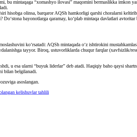
imi, bu mintaqaga “xomashyo ilovasi” maqomini bermaslikka imkon yara
ladi.
iri hisobga olinsa, barqaror AQSh hamkorligi qarshi choralarni keltiri
di? Do‘stona bayonotlarga qaramay, ko‘plab mintaqa davlatlari avtorita
moslashuvini ko‘rsatadi: AQSh mintaqada o‘z ishtirokini mustahkamlash
alanishga tayyor. Biroq, ustuvorliklarda chuqur farqlar (xavfsizlik/res
di, u esa ularni “buyuk liderlar” deb atadi. Haqiqiy baho qaysi shartno
hi bilan belgilanadi.
ozuviga asoslangan.
angan kelishuvlar tahlili