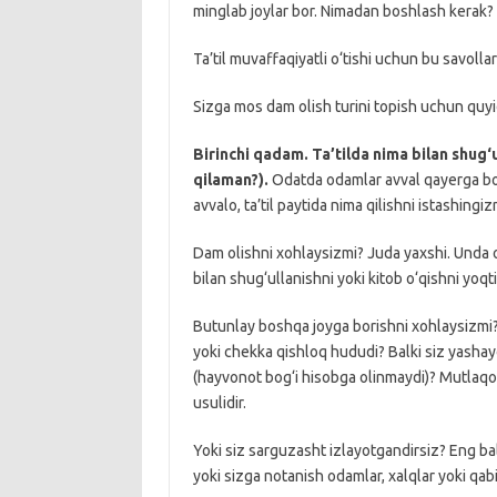
minglab joylar bor. Nimadan boshlash kerak? Q
Ta’til muvaffaqiyatli o‘tishi uchun bu savol
Sizga mos dam olish turini topish uchun quyid
Birinchi qadam. Ta’tilda nima bilan shug
qilaman?).
Odatda odamlar avval qayerga bori
avvalo, ta’til paytida nima qilishni istashingiz
Dam olishni xohlaysizmi? Juda yaxshi. Unda 
bilan shug‘ullanishni yoki kitob o‘qishni yoqt
Butunlay boshqa joyga borishni xohlaysizmi?
yoki chekka qishloq hududi? Balki siz yashay
(hayvonot bog‘i hisobga olinmaydi)? Mutlaqo 
usulidir.
Yoki siz sarguzasht izlayotgandirsiz? Eng b
yoki sizga notanish odamlar, xalqlar yoki qab