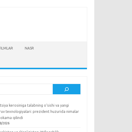
FILMLAR
NASR
sh
tsiya kerosiniga talabning o‘sishi va yangi
ruv texnologiyalari: prezident huzurida nimalar
okama qilindi
8/2026