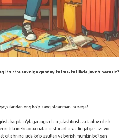
dagi to‘rtta savolga qanday ketma-ketlikda javob berasiz?
da qaysilaridan eng ko‘p zavq olganman va nega?
qilish haqida o‘ylaganingizda, rejalashtirish va tanlov qilish
ternetda mehmonxonalar, restoranlar va diqqatga sazovor
at qilishning juda ko‘p usullari va borish mumkin bo‘lgan