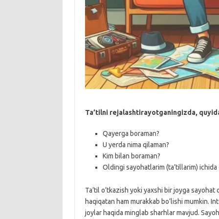
Ta’tilni rejalashtirayotganingizda, quyi
Qayerga boraman?
U yerda nima qilaman?
Kim bilan boraman?
Oldingi sayohatlarim (ta’tillarim) ichi
Ta’til o‘tkazish yoki yaxshi bir joyga sayohat 
haqiqatan ham murakkab bo‘lishi mumkin. In
joylar haqida minglab sharhlar mavjud. Sayoh