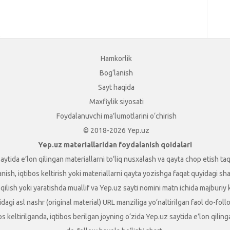
.
Hamkorlik
Bog‘lanish
Sayt haqida
Maxfiylik siyosati
Foydalanuvchi ma’lumotlarini o‘chirish
© 2018-2026 Yep.uz
Yep.uz materiallaridan foydalanish qoidalari
aytida e’lon qilingan materiallarni to‘liq nusxalash va qayta chop etish taq
sh, iqtibos keltirish yoki materiallarni qayta yozishga faqat quyidagi shart
t qilish yoki yaratishda muallif va Yep.uz sayti nomini matn ichida majburiy
dagi asl nashr (original material) URL manziliga yo‘naltirilgan faol do-foll
ibos keltirilganda, iqtibos berilgan joyning o‘zida Yep.uz saytida e’lon qili