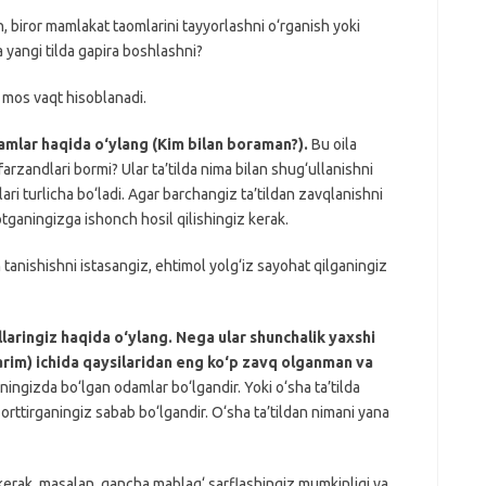
, biror mamlakat taomlarini tayyorlashni o‘rganish yoki
a yangi tilda gapira boshlashni?
a mos vaqt hisoblanadi.
amlar haqida o‘ylang (Kim bilan boraman?).
Bu oila
farzandlari bormi? Ular ta’tilda nima bilan shug‘ullanishni
ari turlicha bo‘ladi. Agar barchangiz ta’tildan zavqlanishni
tganingizga ishonch hosil qilishingiz kerak.
 tanishishni istasangiz, ehtimol yolg‘iz sayohat qilganingiz
laringiz haqida o‘ylang. Nega ular shunchalik yaxshi
larim) ichida qaysilaridan eng ko‘p zavq olganman va
ingizda bo‘lgan odamlar bo‘lgandir. Yoki o‘sha ta’tilda
 orttirganingiz sabab bo‘lgandir. O‘sha ta’tildan nimani yana
kerak, masalan, qancha mablag‘ sarflashingiz mumkinligi va