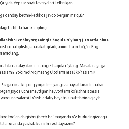
uyida Yep.uz sayti tavsiyalari keltirilgan.
larga qanday ketma-ketlikda javob bergan ma’qul?
agi tartibda harakat qiling.
‘ullanishni xohlayotganingiz haqida o‘ylang (U yerda nima
shni hal qilishga harakat qiladi, ammo bu noto‘g‘ri. Eng
ni aniqlang.
odatda qanday dam olishingiz haqida o‘ylang. Masalan, yoga
irasizmi? Yoki faolroq mashg‘ulotlarni afzal ko‘rasizmi?
 Sizga nima ko‘proq yoqadi — yangi va hayratlanarli shahar
otgan joyda uchramaydigan hayvonlarni ko‘rishni istarsiz
yangi narsalarni ko‘rish odatiy hayotni unutishning ajoyib
aland tog‘ga chiqishni (hech bo‘lmaganda o‘z hududingizdagi)
ilalar orasida yashab ko‘rishni xohlaysizmi?