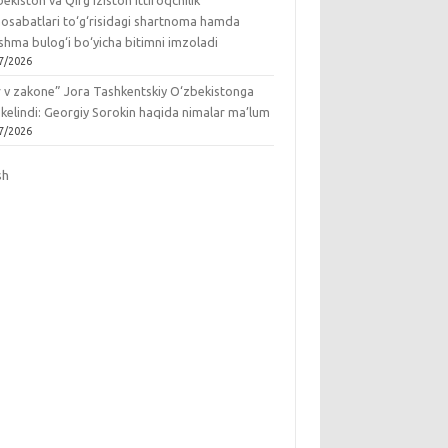
ekiston va Qirg‘iziston ittifoqchilik
osabatlari to‘g‘risidagi shartnoma hamda
hma bulog‘i bo‘yicha bitimni imzoladi
7/2026
r v zakone” Jora Tashkentskiy O‘zbekistonga
 kelindi: Georgiy Sorokin haqida nimalar ma’lum
7/2026
sh