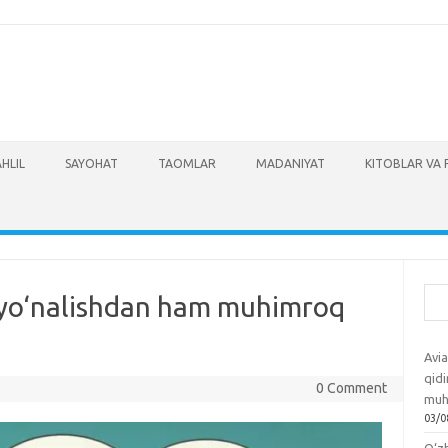
AHLIL
SAYOHAT
TAOMLAR
MADANIYAT
KITOBLAR VA 
Izla
h: yo‘nalishdan ham muhimroq
Avia
qidi
0 Comment
muh
03/0