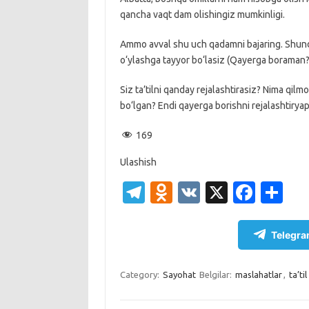
qancha vaqt dam olishingiz mumkinligi.
Ammo avval shu uch qadamni bajaring. Shund
o‘ylashga tayyor bo‘lasiz (Qayerga boraman?
Siz ta’tilni qanday rejalashtirasiz? Nima qilm
bo‘lgan? Endi qayerga borishni rejalashtiryap
169
Ulashish
T
O
V
X
Fa
S
el
d
K
c
h
e
n
e
ar
Telegra
gr
o
b
e
a
kl
o
Category:
Sayohat
Belgilar:
maslahatlar
,
ta’til
m
as
o