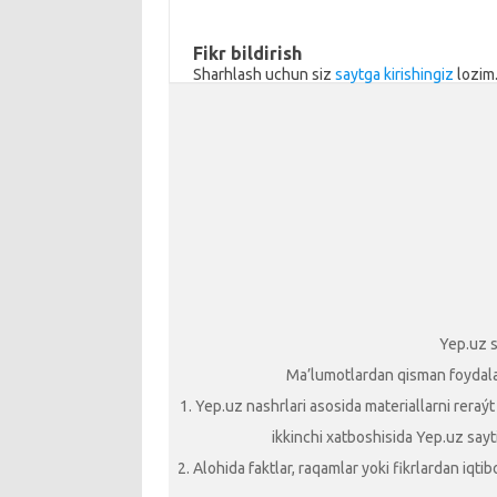
sn
k
ik
Fikr bildirish
Sharhlash uchun siz
saytga kirishingiz
lozim
i
Yep.uz s
Ma’lumotlardan qisman foydalani
1. Yep.uz nashrlari asosida materiallarni reraý
ikkinchi xatboshisida Yep.uz sayti
2. Alohida faktlar, raqamlar yoki fikrlardan iqt