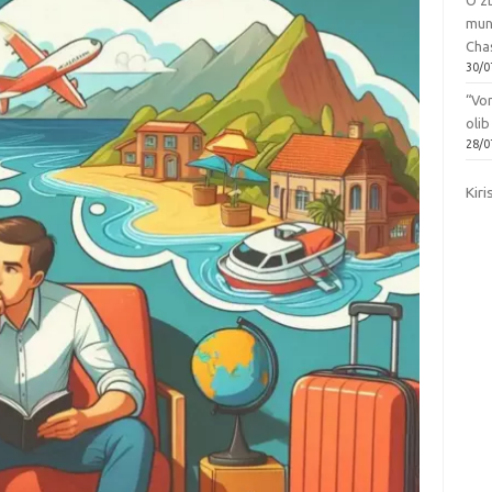
O‘zb
mun
Chas
30/0
“Vo
olib
28/0
Kiri