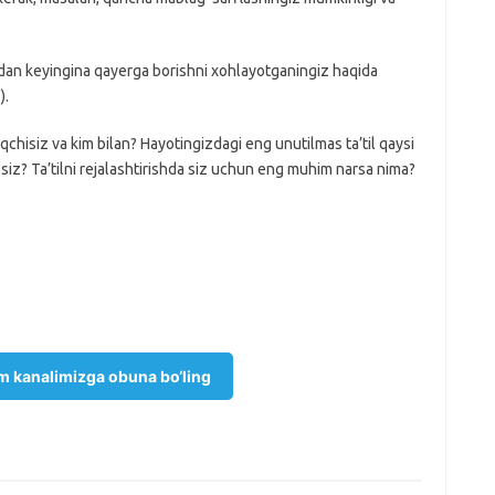
an keyingina qayerga borishni xohlayotganingiz haqida
).
oqchisiz va kim bilan? Hayotingizdagi eng unutilmas ta’til qaysi
siz? Ta’tilni rejalashtirishda siz uchun eng muhim narsa nima?
m kanalimizga obuna bo‘ling