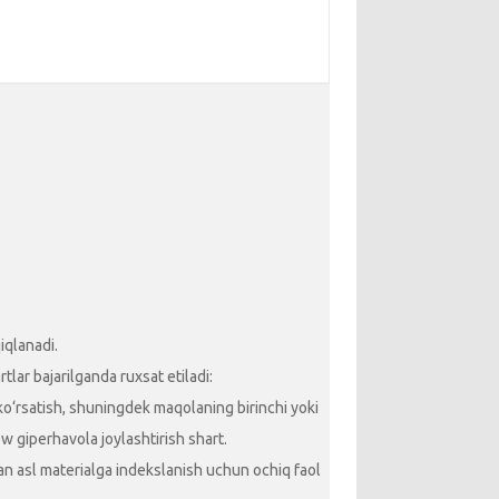
iqlanadi.
lar bajarilganda ruxsat etiladi:
 ko‘rsatish, shuningdek maqolaning birinchi yoki
ow giperhavola joylashtirish shart.
ngan asl materialga indekslanish uchun ochiq faol