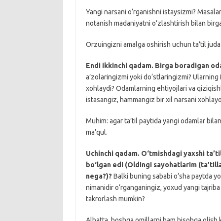
Yangi narsani o‘rganishni istaysizmi? Masalan
notanish madaniyatni o‘zlashtirish bilan birg
Orzuingizni amalga oshirish uchun ta’til jud
Endi ikkinchi qadam. Birga boradigan od
a’zolaringizmi yoki do‘stlaringizmi? Ularning 
xohlaydi? Odamlarning ehtiyojlari va qiziqishl
istasangiz, hammangiz bir xil narsani xohlayo
Muhim: agar ta’til paytida yangi odamlar bilan
ma’qul.
Uchinchi qadam. O‘tmishdagi yaxshi ta’til
bo‘lgan edi (Oldingi sayohatlarim (ta’til
nega?)?
Balki buning sababi o‘sha paytda yon
nimanidir o‘rganganingiz, yoxud yangi tajriba
takrorlash mumkin?
Albatta, boshqa omillarni ham hisobga olish 