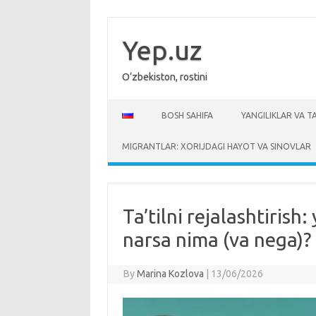
Skip
to
content
Yep.uz
O‘zbekiston, rostini
BOSH SAHIFA
YANGILIKLAR VA T
MIGRANTLAR: XORIJDAGI HAYOT VA SINOVLAR
Ta’tilni rejalashtiris
narsa nima (va nega)?
By
Marina Kozlova
|
13/06/2026