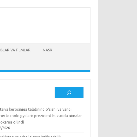
BLAR VA FILMLAR
NASR
sh
tsiya kerosiniga talabning o‘sishi va yangi
ruv texnologiyalari: prezident huzurida nimalar
okama qilindi
8/2026