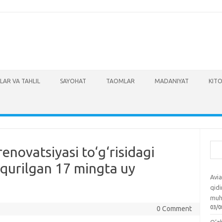
LAR VA TAHLIL
SAYOHAT
TAOMLAR
MADANIYAT
KITO
Izla
enovatsiyasi to‘g‘risidagi
qurilgan 17 mingta uy
Avia
qidi
muh
03/0
0 Comment