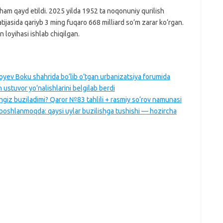
am qayd etildi. 2025 yilda 1952 ta noqonuniy qurilish
atijasida qariyb 3 ming fuqaro 668 milliard so‘m zarar ko‘rgan.
n loyihasi ishlab chiqilgan.
oyev Boku shahrida bo‘lib o‘tgan urbanizatsiya forumida
 ustuvor yo‘nalishlarini belgilab berdi
giz buziladimi? Qaror №83 tahlili + rasmiy so‘rov namunasi
boshlanmoqda: qaysi uylar buzilishga tushishi — hozircha