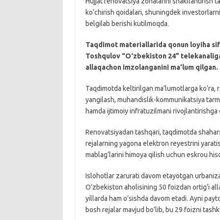
Hujjat renovatsiya zonalarini shakllantirish ta
ko‘chirish qoidalari, shuningdek investorlarn
belgilab berishi kutilmoqda.
Taqdimot materiallarida qonun loyiha sifa
Toshqulov “O‘zbekiston 24” telekanalig
allaqachon imzolanganini ma’lum qilgan.
Taqdimotda keltirilgan ma’lumotlarga ko‘ra, r
yangilash, muhandislik-kommunikatsiya tarmoq
hamda ijtimoiy infratuzilmani rivojlantirishga 
Renovatsiyadan tashqari, taqdimotda shaharso
rejalarning yagona elektron reyestrini yaratish
mablag‘larini himoya qilish uchun eskrou hiso
Islohotlar zarurati davom etayotgan urbaniz
O‘zbekiston aholisining 50 foizdan ortig‘i a
yillarda ham o‘sishda davom etadi. Ayni pay
bosh rejalar mavjud bo‘lib, bu 29 foizni tashki