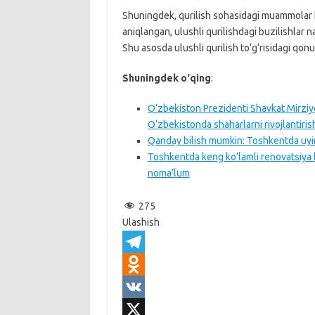
Shuningdek, qurilish sohasidagi muammolar h
aniqlangan, ulushli qurilishdagi buzilishlar n
Shu asosda ulushli qurilish to‘g‘risidagi qonu
Shuningdek o‘qing
:
O‘zbekiston Prezidenti Shavkat Mirziy
O‘zbekistonda shaharlarni rivojlantirish
Qanday bilish mumkin: Toshkentda uyin
Toshkentda keng ko‘lamli renovatsiya 
noma’lum
275
Ulashish
T
e
O
l
d
V