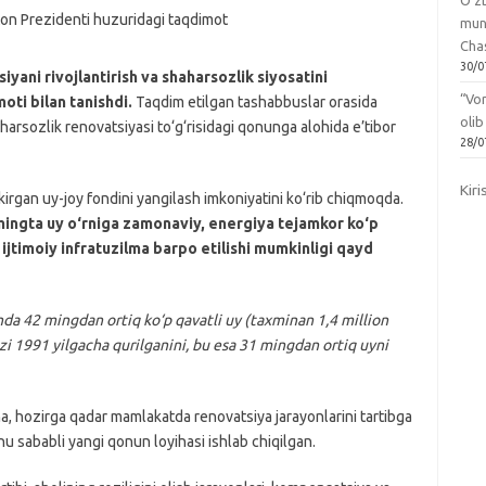
O‘zb
mun
Chas
30/0
yani rivojlantirish va shaharsozlik siyosatini
“Vo
moti bilan tanishdi.
Taqdim etilgan tashabbuslar orasida
olib
harsozlik renovatsiyasi to‘g‘risidagi qonunga alohida e’tibor
28/0
Kiri
irgan uy-joy fondini yangilash imkoniyatini ko‘rib chiqmoqda.
mingta uy o‘rniga zamonaviy, energiya tejamkor ko‘p
ijtimoiy infratuzilma barpo etilishi mumkinligi qayd
da 42 mingdan ortiq ko‘p qavatli uy (taxminan 1,4 million
izi 1991 yilgacha qurilganini, bu esa 31 mingdan ortiq uyni
ha, hozirga qadar mamlakatda renovatsiya jarayonlarini tartibga
 sababli yangi qonun loyihasi ishlab chiqilgan.