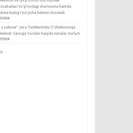
ekiston va Qirg‘iziston ittifoqchilik
osabatlari to‘g‘risidagi shartnoma hamda
hma bulog‘i bo‘yicha bitimni imzoladi
7/2026
r v zakone” Jora Tashkentskiy O‘zbekistonga
 kelindi: Georgiy Sorokin haqida nimalar ma’lum
7/2026
sh