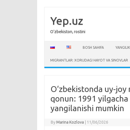
Skip
to
content
Yep.uz
O‘zbekiston, rostini
BOSH SAHIFA
YANGILIK
MIGRANTLAR: XORIJDAGI HAYOT VA SINOVLAR
O‘zbekistonda uy-joy r
qonun: 1991 yilgacha 
yangilanishi mumkin
By
Marina Kozlova
|
11/06/2026