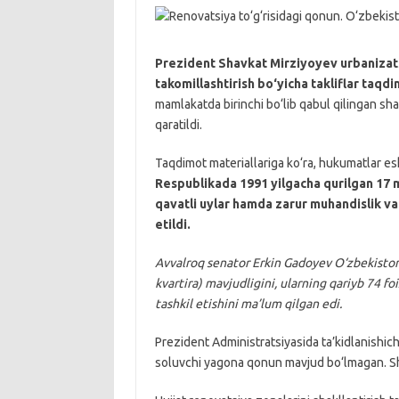
Prezident Shavkat Mirziyoyev urbanizatsi
takomillashtirish bo‘yicha takliflar taqdi
mamlakatda birinchi bo‘lib qabul qilingan sha
qaratildi.
Taqdimot materiallariga ko‘ra, hukumatlar esk
Respublikada 1991 yilgacha qurilgan 17 
qavatli uylar hamda zarur muhandislik va 
etildi.
Avvalroq senator Erkin Gadoyev O‘zbekiston
kvartira) mavjudligini, ularning qariyb 74 fo
tashkil etishini ma’lum qilgan edi.
Prezident Administratsiyasida ta’kidlanishic
soluvchi yagona qonun mavjud bo‘lmagan. Shu