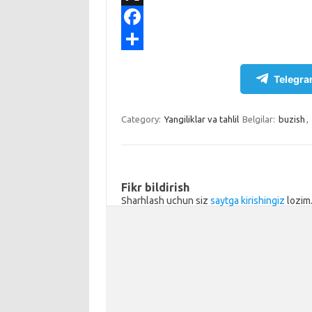
e
n
K
X
g
o
F
r
k
a
S
Telegra
a
l
c
h
m
a
e
a
Category:
Yangiliklar va tahlil
Belgilar:
buzish
,
s
b
r
s
o
e
n
o
Fikr bildirish
i
k
Sharhlash uchun siz
saytga kirishingiz
lozim
k
i