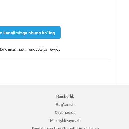
m kanalimizga obuna bo‘ling
ko‘chmas mulk
,
renovatsiya
,
uy-joy
.
Hamkorlik
Bog‘lanish
Sayt haqida
Maxfiylik siyosati
Foydalanuvchi ma’lumotlarini o‘chirish