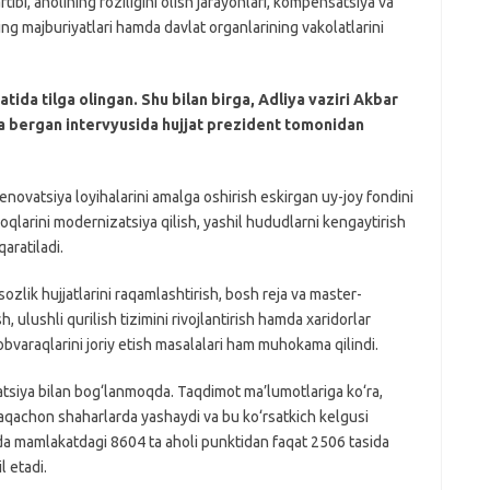
rtibi, aholining roziligini olish jarayonlari, kompensatsiya va
ing majburiyatlari hamda davlat organlarining vakolatlarini
tida tilga olingan. Shu bilan birga, Adliya vaziri Akbar
a bergan intervyusida hujjat prezident tomonidan
enovatsiya loyihalarini amalga oshirish eskirgan uy-joy fondini
larini modernizatsiya qilish, yashil hududlarni kengaytirish
qaratiladi.
zlik hujjatlarini raqamlashtirish, bosh reja va master-
, ulushli qurilish tizimini rivojlantirish hamda xaridorlar
bvaraqlarini joriy etish masalalari ham muhokama qilindi.
atsiya bilan bog‘lanmoqda. Taqdimot ma’lumotlariga ko‘ra,
llaqachon shaharlarda yashaydi va bu ko‘rsatkich kelgusi
tda mamlakatdagi 8604 ta aholi punktidan faqat 2506 tasida
l etadi.