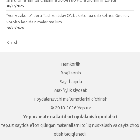
30/07/2026
“Vor v zakone” Jora Tashkentskiy O‘zbekistonga olib kelindi: Georgiy
Sorokin haqida nimalar ma’lum
28/07/2026
Kirish
Hamkorlik
Bog‘lanish
Sayt haqida
Maxfiylik siyosati
Foydalanuvchi ma’lumotlarini o‘chirish
© 2018-2026 Yep.uz
Yep.uz materiallaridan foydalanish qoidalari
Yep.uz saytida e’lon qilingan materiallarni to‘liq nusxalash va qayta chop
etish taqiqlanadi.