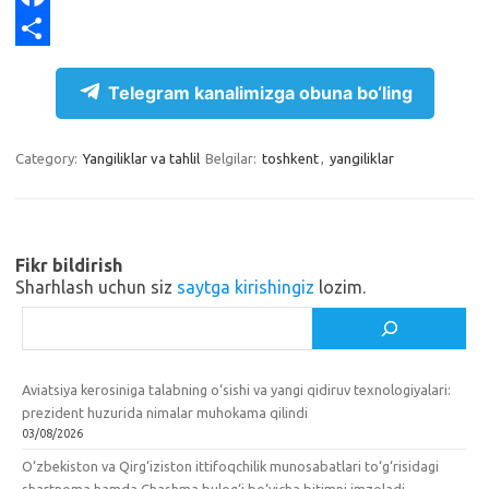
g
o
F
r
k
a
S
Telegram kanalimizga obuna bo‘ling
a
l
c
h
m
a
e
a
Category:
Yangiliklar va tahlil
Belgilar:
toshkent
,
yangiliklar
s
b
r
s
o
e
n
o
Fikr bildirish
i
k
Sharhlash uchun siz
saytga kirishingiz
lozim.
k
Izlash
i
Aviatsiya kerosiniga talabning o‘sishi va yangi qidiruv texnologiyalari:
prezident huzurida nimalar muhokama qilindi
03/08/2026
O‘zbekiston va Qirg‘iziston ittifoqchilik munosabatlari to‘g‘risidagi
shartnoma hamda Chashma bulog‘i bo‘yicha bitimni imzoladi