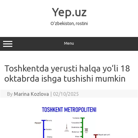
Skip
to
Yep.uz
content
O‘zbekiston, rostini
Menu
Toshkentda yerusti halqa yo‘li 18
oktabrda ishga tushishi mumkin
By
Marina Kozlova
|
02/10/2025