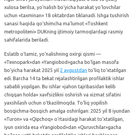
xulosa berilsa, yo‘nalish bo‘yicha harakat yo‘lovchilar
uchun «taxminan» 18 oktabrdan tiklanadi. Ishga tushirish
sanasi haqida qo‘shimcha ma’lumot «Toshkent
metropoliteni» DUKning ijtimoiy tarmoqlardagi rasmiy
sahifalarida beriladi.
Eslatib o‘tamiz, yo‘nalishning oxirgi qismi —
«Texnopark»dan «Yangiobod»gacha bo‘lgan masofa
bo‘yicha harakat 2025 yil
2 avgustdan
to‘liq to‘xtatilgan
edi. Barcha 14 ta bekat rejalashtirilgan profilaktik ishlar
sababli yopilgan. Bu ishlar «jahon tajribasidan kelib
chiqqan holda» xavfsizlikni oshirish va xizmat sifatini
yaxshilash uchun o‘tkazilmoqda. To‘liq yopilish
bosqichma-bosqich amalga oshirilgan: 2025 yil 8 iyundan
«Turon» va «Qipchoq» o‘rtasidagi harakat to‘xtatilgan,
iyun oxirida esa «Yangiobod»dan «Quruvchilar»gacha