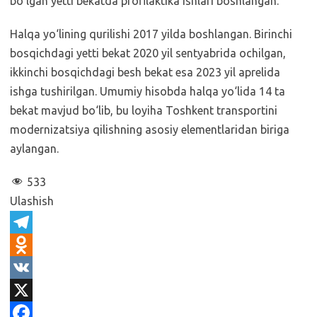
bo‘lgan yetti bekatda profilaktika ishlari boshlangan.
Halqa yo‘lining qurilishi 2017 yilda boshlangan. Birinchi
bosqichdagi yetti bekat 2020 yil sentyabrida ochilgan,
ikkinchi bosqichdagi besh bekat esa 2023 yil aprelida
ishga tushirilgan. Umumiy hisobda halqa yo‘lida 14 ta
bekat mavjud bo‘lib, bu loyiha Toshkent transportini
modernizatsiya qilishning asosiy elementlaridan biriga
aylangan.
533
Ulashish
T
e
O
l
d
V
e
n
K
X