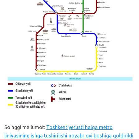
So‘nggi ma’lumot:
Toshkent yerusti halqa metro
liniyasining ishga tushirilishi noyabr oyi boshiga qoldirildi