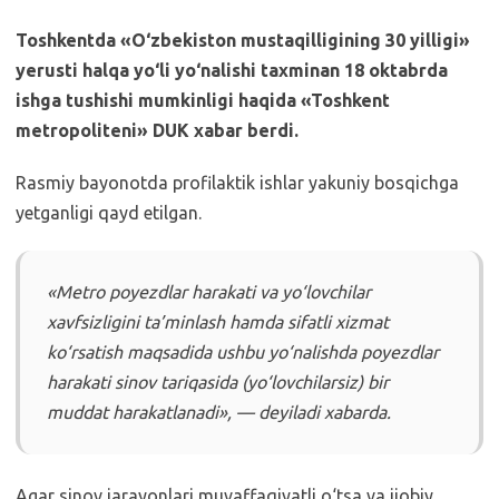
Toshkentda «O‘zbekiston mustaqilligining 30 yilligi»
yerusti halqa yo‘li yo‘nalishi taxminan 18 oktabrda
ishga tushishi mumkinligi haqida «Toshkent
metropoliteni» DUK xabar berdi.
Rasmiy bayonotda profilaktik ishlar yakuniy bosqichga
yetganligi qayd etilgan.
«Metro poyezdlar harakati va yo‘lovchilar
xavfsizligini ta’minlash hamda sifatli xizmat
ko‘rsatish maqsadida ushbu yo‘nalishda poyezdlar
harakati sinov tariqasida (yo‘lovchilarsiz) bir
muddat harakatlanadi», — deyiladi xabarda.
Agar sinov jarayonlari muvaffaqiyatli o‘tsa va ijobiy