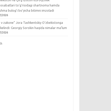
ekiston va Qirg‘iziston ittifoqchilik
osabatlari to‘g‘risidagi shartnoma hamda
hma bulog‘i bo‘yicha bitimni imzoladi
7/2026
r v zakone” Jora Tashkentskiy O‘zbekistonga
 kelindi: Georgiy Sorokin haqida nimalar ma’lum
7/2026
sh