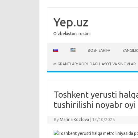
Skip
to
content
Yep.uz
O‘zbekiston, rostini
BOSH SAHIFA
YANGILIK
MIGRANTLAR: XORIJDAGI HAYOT VA SINOVLAR
Toshkent yerusti halqa
tushirilishi noyabr oyi
By
Marina Kozlova
|
13/10/2025