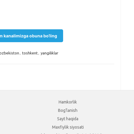
m kanalimizga obuna bo‘ling
ozbekiston
,
toshkent
,
yangiliklar
.
Hamkorlik
Bog‘lanish
Sayt haqida
Maxfiylik siyosati