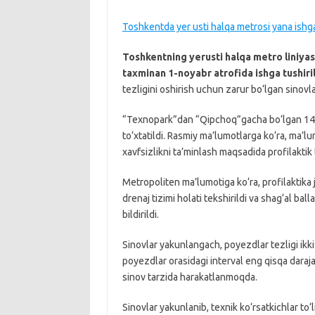
Toshkentda yer usti halqa metrosi yana ishg
Toshkentning yerusti halqa metro liniyas
taxminan 1-noyabr atrofida ishga tushiril
tezligini oshirish uchun zarur bo‘lgan sinovla
“Texnopark”dan “Qipchoq”gacha bo‘lgan 14 ta 
to‘xtatildi. Rasmiy ma’lumotlarga ko‘ra, ma’
xavfsizlikni ta’minlash maqsadida profilaktik t
Metropoliten ma’lumotiga ko‘ra, profilaktika j
drenaj tizimi holati tekshirildi va shag‘al ball
bildirildi.
Sinovlar yakunlangach, poyezdlar tezligi ik
poyezdlar orasidagi interval eng qisqa daraj
sinov tarzida harakatlanmoqda.
Sinovlar yakunlanib, texnik ko‘rsatkichlar to