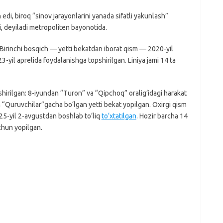
 edi, biroq “sinov jarayonlarini yanada sifatli yakunlash”
, deyiladi metropoliten bayonotida.
. Birinchi bosqich — yetti bekatdan iborat qism — 2020-yil
3-yil aprelida foydalanishga topshirilgan. Liniya jami 14 ta
hirilgan: 8-iyundan “Turon” va “Qipchoq” oralig‘idagi harakat
n “Quruvchilar”gacha bo‘lgan yetti bekat yopilgan. Oxirgi qism
-yil 2-avgustdan boshlab to‘liq
to‘xtatilgan
. Hozir barcha 14
uchun yopilgan.