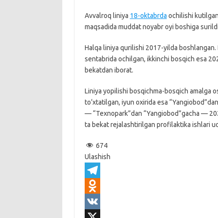
Avvalroq liniya
18-oktabrda
ochilishi kutilgan
maqsadida muddat noyabr oyi boshiga surildi
Halqa liniya qurilishi 2017-yilda boshlangan
sentabrida ochilgan, ikkinchi bosqich esa 202
bekatdan iborat.
Liniya yopilishi bosqichma-bosqich amalga os
to‘xtatilgan, iyun oxirida esa “Yangiobod”da
— “Texnopark”dan “Yangiobod”gacha — 2025
ta bekat rejalashtirilgan profilaktika ishlari 
674
Ulashish
T
e
O
l
d
V