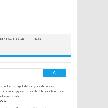
BLAR VA FILMLAR
NASR
sh
tsiya kerosiniga talabning o‘sishi va yangi
ruv texnologiyalari: prezident huzurida nimalar
okama qilindi
8/2026