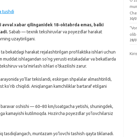
O‘zb
mun
a tushdi
Chas
30/0
i avval xabar qilinganidek 18-oktabrda emas, balki
“Vo
adi.
Sabab — texnik tekshiruvlar va poyezdlar harakat
olib
rning uzaytirilgani.
28/0
bekatdagi harakat rejalashtirilgan profilaktika ishlari uchun
Kiri
lum muddat ishlagandan so‘ng yerusti estakadalar va bekatlarda
ekshiruv va ta’mirlash ishlari o‘tkazilishi zarur.
arayonida yo‘llar tekislandi, eskirgan shpalalar almashtirildi,
ast ko‘rib chiqildi. Aniqlangan kamchiliklar bartaraf etilgani
ki baravar oshishi — 60–80 km/soatgacha yetishi, shuningdek,
aga kamayishi kutilmoqda. Hozircha poyezdlar yo‘lovchilarsiz
‘liq tasdiqlangach, muntazam yo‘lovchi tashish qayta tiklanadi.