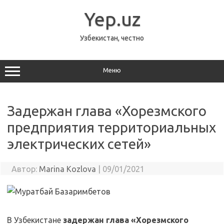
Перейти
к
Yep.uz
содержимому
Узбекистан, честно
Меню
Задержан глава «Хорезмского
предприятия территориальных
электрических сетей»
Автор:
Marina Kozlova
|
09/01/2021
В Узбекистане
задержан глава «Хорезмского