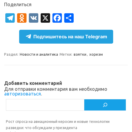
Поделиться
T
O
V
X
Fa
О
el
d
K
c
т
e
n
e
п
Подпишитесь на наш Telegram
gr
o
b
р
a
kl
o
а
Раздел:
Новости и аналитика
Метки:
взятки
,
хорезм
m
as
o
в
sn
k
и
ik
т
Добавить комментарий
Для отправки комментария вам необходимо
i
ь
авторизоваться
.
Поиск
Рост спроса на авиационный керосин и новые технологии
разведки: что обсуждали у президента