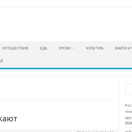
ПУТЕШЕСТВИЯ
ЕДА
УРОКИ
КУЛЬТУРА
КНИГИ И
ЕЙ
Пои
Рос
тех
жают
пре
03/0