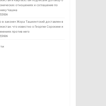
екистан и Кыргызстан подписали договор о
знических отношениях и соглашение по
нику Чашма
7/2026
р в законе» Жора Ташкентский доставлен в
екистан: что известно о Георгии Сорокине и
инениях против него
7/2026
йти