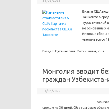
31/05/2023
Визы в США под
Ташкенте в сред
туристической в
не основанных н
Визовые сборы за
увеличатся со 1
Раздел:
Путешествия
Метки:
визы
,
сша
Монголия вводит б
граждан Узбекистана
04/06/2022
Монгол
сроком на 30 дней. Об этом было объяв