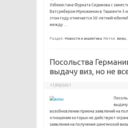
Узбекистана Фурката Сидикова с замес
Батсумбером Мунхжином в Ташкенте 3 ию
этом году отмечается 30-летний юбиле
между
…
Раздел:
Новости и аналитика
Метки:
визы
Посольства Германи
выдачу виз, но не вс
17/09/2021
Посоль
выдачу
возобновлении приема заявлений на полу
отношении которых не действуют ограни
заявления на получение шенгенской виз