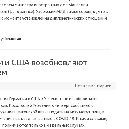
тителем министра иностранных дел Монголии
ня (фото записи). Узбекский МИД также сообщил, что в
й с момента установления дипломатических отношений
,
узбекистан
и и США возобновляют
ем
Нет комментариев
ства Германии и США в Узбекистане возобновляют
 виз. Посольство Германии в четверг сообщило о
чение шенгенской визы. Подать на визу могут лица, в
чения на въезд, связанные с COVID-19. Иными словами,
ы принимаются только в отдельных случаях.