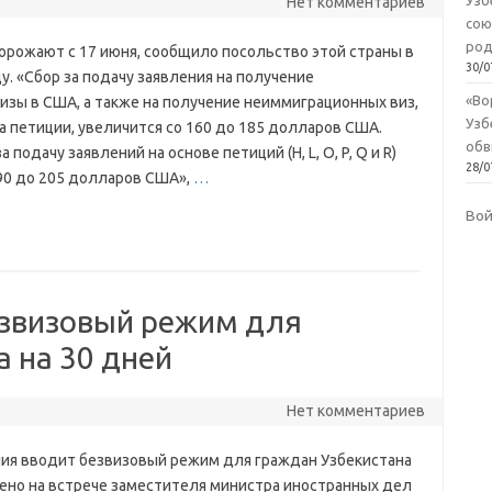
Узб
Нет комментариев
сою
род
орожают с 17 июня, сообщило посольство этой страны в
30/0
у. «Сбор за подачу заявления на получение
«Во
изы в США, а также на получение неиммиграционных виз,
Узб
а петиции, увеличится со 160 до 185 долларов США.
обв
 подачу заявлений на основе петиций (H, L, O, P, Q и R)
28/0
90 до 205 долларов США»,
…
Во
езвизовый режим для
 на 30 дней
Нет комментариев
ия вводит безвизовый режим для граждан Узбекистана
лено на встрече заместителя министра иностранных дел