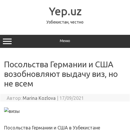
Перейти
к
Yep.uz
содержимому
Узбекистан, честно
Меню
Посольства Германии и США
возобновляют выдачу виз, но
не всем
Автор:
Marina Kozlova
|
17/09/2021
Посольства Германии и США в Узбекистане