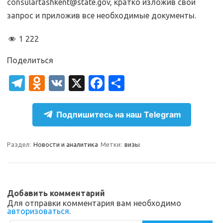
consulartashkent@state.gov, кратко изложив свой
запрос и приложив все необходимые документы.
1 222
Поделиться
T
O
V
X
Fa
О
el
d
K
c
т
e
n
e
п
Подпишитесь на наш Telegram
gr
o
b
р
a
kl
o
а
Раздел:
Новости и аналитика
Метки:
визы
m
as
o
в
sn
k
и
ik
т
Добавить комментарий
Для отправки комментария вам необходимо
i
ь
авторизоваться
.