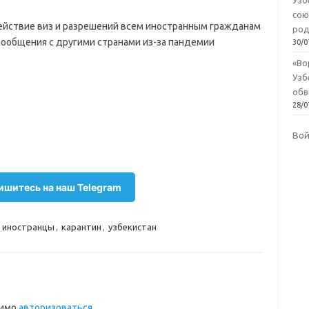
Узб
сою
ействие виз и разрешений всем иностранным гражданам
род
 сообщения с другими странами из-за пандемии
30/0
«Во
Узб
обв
28/0
Во
шитесь на наш Telegram
,
иностранцы
,
карантин
,
узбекистан
димо
авторизоваться
.