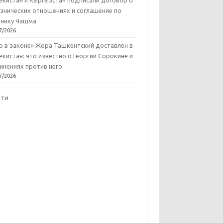
екистан и Кыргызстан подписали договор о
знических отношениях и соглашение по
нику Чашма
7/2026
р в законе» Жора Ташкентский доставлен в
екистан: что известно о Георгии Сорокине и
инениях против него
7/2026
йти