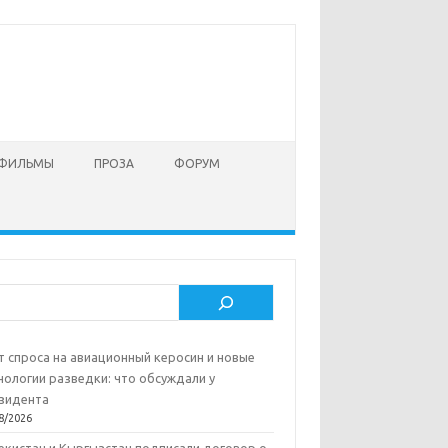
 ФИЛЬМЫ
ПРОЗА
ФОРУМ
ск
т спроса на авиационный керосин и новые
нологии разведки: что обсуждали у
зидента
8/2026