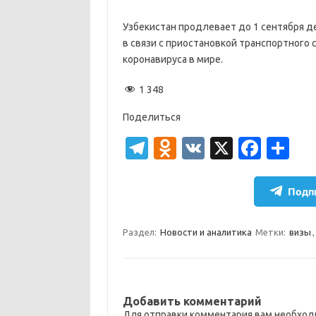
Узбекистан продлевает до 1 сентября д
в связи с приостановкой транспортного
коронавируса в мире.
1 348
Поделиться
T
O
V
X
Fa
О
el
d
K
c
т
e
n
e
п
Подпи
gr
o
b
р
a
kl
o
а
Раздел:
Новости и аналитика
Метки:
визы
m
as
o
в
sn
k
и
ik
т
Добавить комментарий
Для отправки комментария вам необхо