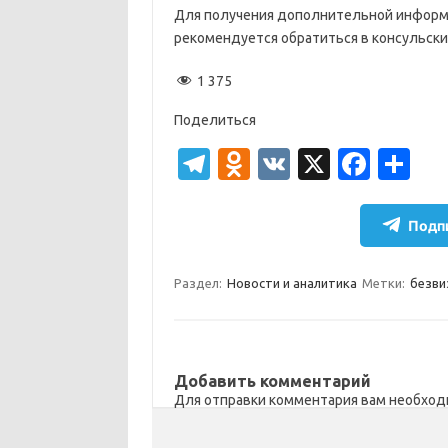
Для получения дополнительной информ
рекомендуется обратиться в консульск
1 375
Поделиться
T
O
V
X
Fa
О
el
d
K
c
т
e
n
e
п
Подпи
gr
o
b
р
a
kl
o
а
Раздел:
Новости и аналитика
Метки:
безви
m
as
o
в
sn
k
и
ik
т
Добавить комментарий
Для отправки комментария вам необхо
i
ь