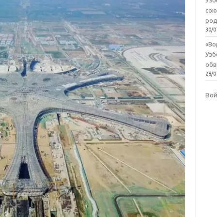
Узб
сою
род
30/0
«Во
Узб
обв
28/0
Во