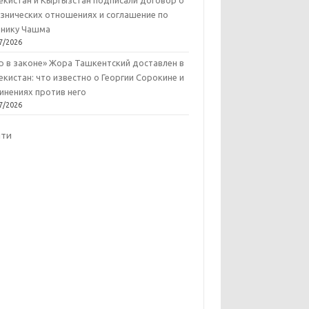
екистан и Кыргызстан подписали договор о
знических отношениях и соглашение по
нику Чашма
7/2026
р в законе» Жора Ташкентский доставлен в
екистан: что известно о Георгии Сорокине и
инениях против него
7/2026
йти