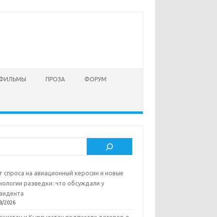
 ФИЛЬМЫ
ПРОЗА
ФОРУМ
ск
т спроса на авиационный керосин и новые
нологии разведки: что обсуждали у
зидента
8/2026