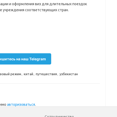
ации и оформления виз для длительных поездок
ие учреждения соответствующих стран.
шитесь на наш Telegram
зовый режим
,
китай
,
путешествия
,
узбекистан
димо
авторизоваться
.
Сотрудничество