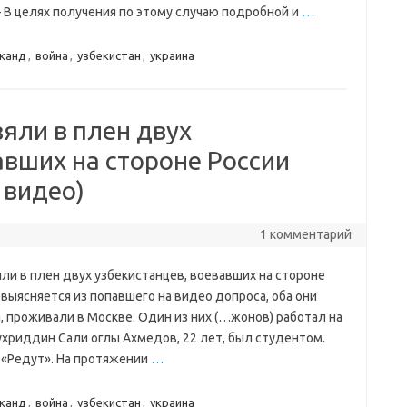
 В целях получения по этому случаю подробной и
…
канд
,
война
,
узбекистан
,
украина
яли в плен двух
авших на стороне России
 видео)
1 комментарий
ли в плен двух узбекистанцев, воевавших на стороне
к выясняется из попавшего на видео допроса, оба они
, проживали в Москве. Один из них (…жонов) работал на
ухриддин Сали оглы Ахмедов, 22 лет, был студентом.
 «Редут». На протяжении
…
канд
,
война
,
узбекистан
,
украина