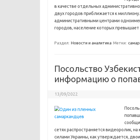
в качестве отдельных административно
двух городов приближается к миллиону.
административными центрами одноименн
городов, население которых превышает
Раздел:
Новости и аналитика
Метки:
cамар
Посольство Узбекист
информацию о попав
13/09/2022
Посоль
попавш
сообщи
сетях распространяется видеоролик, н
силами Украины, как утверждается, двои