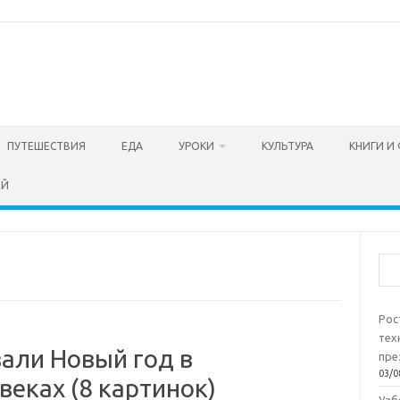
ПУТЕШЕСТВИЯ
ЕДА
УРОКИ
КУЛЬТУРА
КНИГИ И
ЕЙ
Пои
Рос
тех
али Новый год в
пре
03/0
веках (8 картинок)