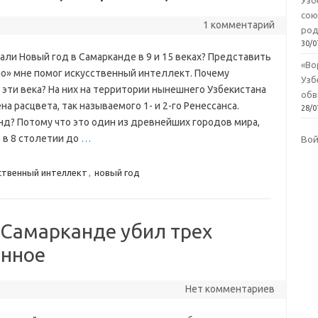
Узб
сою
1 комментарий
род
30/0
али Новый год в Самарканде в 9 и 15 веках? Представить
«Во
о» мне помог искусственный интеллект. Почему
Узб
эти века? На них на территории нынешнего Узбекистана
обв
а расцвета, так называемого 1- и 2-го Ренессанса.
28/0
д? Потому что это один из древнейших городов мира,
 в 8 столетии до
…
Во
ственный интеллект
,
новый год
 Самарканде убил трех
енное
Нет комментариев