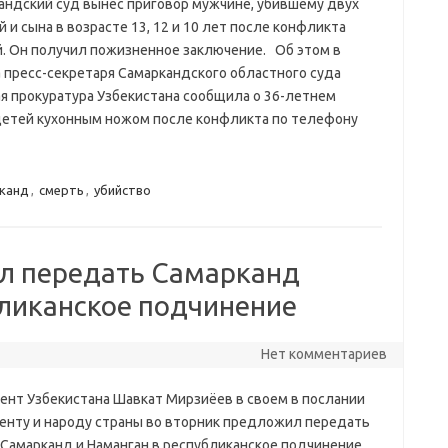
андский суд вынес приговор мужчине, убившему двух
 и сына в возрасте 13, 12 и 10 лет после конфликта
й. Он получил пожизненное заключение. Об этом в
а пресс-секретаря Самаркандского областного суда
я прокуратура Узбекистана сообщила о 36-летнем
детей кухонным ножом после конфликта по телефону
канд
,
смерть
,
убийство
л передать Самарканд
бликанское подчинение
Нет комментариев
ент Узбекистана Шавкат Мирзиёев в своем в послании
енту и народу страны во вторник предложил передать
 Самарканд и Наманган в республиканское подчинение