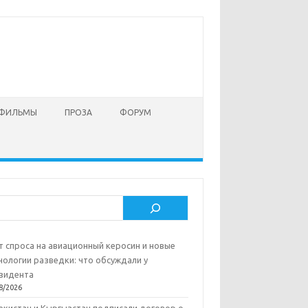
 ФИЛЬМЫ
ПРОЗА
ФОРУМ
ск
т спроса на авиационный керосин и новые
нологии разведки: что обсуждали у
зидента
8/2026