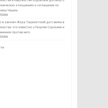
екистан и Кыргызстан подписали договор о
знических отношениях и соглашение по
нику Чашма
7/2026
р в законе» Жора Ташкентский доставлен в
екистан: что известно о Георгии Сорокине и
инениях против него
7/2026
йти