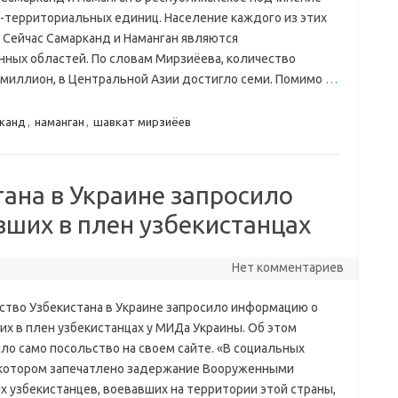
-территориальных единиц. Население каждого из этих
 Сейчас Самарканд и Наманган являются
ых областей. По словам Мирзиёева, количество
 миллион, в Центральной Азии достигло семи. Помимо
…
канд
,
наманган
,
шавкат мирзиёев
ана в Украине запросило
ших в плен узбекистанцах
Нет комментариев
ство Узбекистана в Украине запросило информацию о
их в плен узбекистанцах у МИДа Украины. Об этом
ло само посольство на своем сайте. «В социальных
а котором запечатлено задержание Вооруженными
х узбекистанцев, воевавших на территории этой страны,