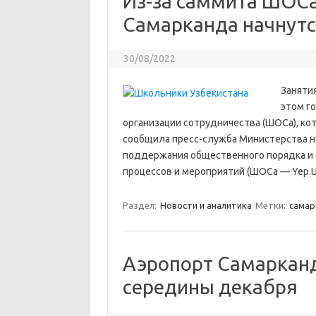
Из-за саммита ШОСа
Самарканда начнутс
30/08/2022
Заняти
этом го
организации сотрудничества (ШОСа), ко
сообщила пресс-служба Министерства на
поддержания общественного порядка и 
процессов и мероприятий (ШОСа — Yep.U
Раздел:
Новости и аналитика
Метки:
cамар
Аэропорт Самарканд
середины декабря