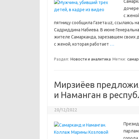
Самарк
дочерей
с жено
пятницу сообщила Газета.uz, ссылаясь н
Садриддина Набиева. В июне Генеральна
жителе Самарканда, зарезавшем своих 
с женой, которая работает
…
Раздел:
Новости и аналитика
Метки:
cамар
Мирзиёев предложи
и Наманган в респу
20/12/2022
Презид
парлам
города