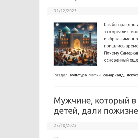
31/12/2023
Как бы празднов
это «реалистичн
выбрала именно 
пришлись времен
Почему Самаркан
основанный еще
Раздел:
Культура
Метки:
cамарканд
,
искус
Мужчине, который в
детей, дали пожизн
22/10/2023