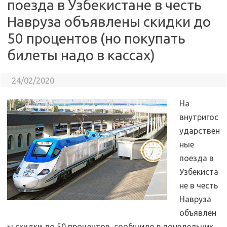
поезда в Узбекистане в честь
Навруза объявлены скидки до
50 процентов (но покупать
билеты надо в кассах)
24/02/2020
На
внутригос
ударствен
ные
поезда в
Узбекиста
не в честь
Навруза
объявлен
ы скидки до 50 процентов, сообщило в понедельник