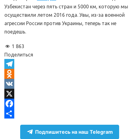
Узбекистан через пять стран и 5000 км, которую мы
осуществили летом 2016 года. Увы, из-за военной
агрессии России против Украины, теперь так не
поедешь.
1 863
Поделиться
T
e
O
l
d
V
e
n
K
X
g
o
F
r
k
a
О
Подпишитесь на наш Telegram
a
l
c
т