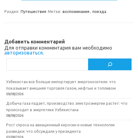
m
a
e
п
Раздел:
Путешествия
Метки:
воспоминания
,
поезда
s
b
р
s
o
а
n
o
в
Добавить комментарий
i
k
и
Для отправки комментария вам необходимо
авторизоваться
.
k
т
Поиск
i
ь
Узбекистан все больше импортирует энергоносители: что
показывает внешняя торговля газом, нефтью и топливом
09/08/2026
Добыча газа падает, производство электроэнергии растет: что
происходит в энергетике Узбекистана
08/08/2026
Рост спроса на авиационный керосин и новые технологии
разведки: что обсуждали у президента
03/08/2026