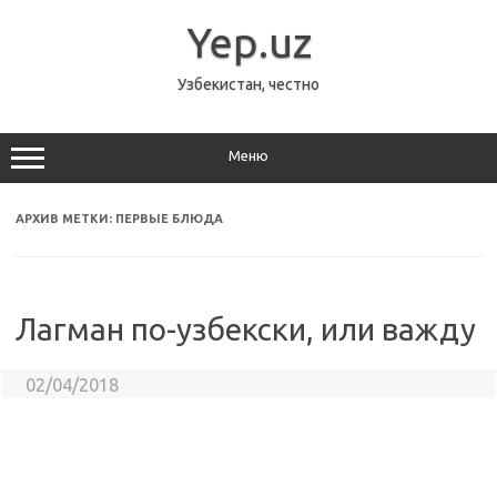
Перейти
к
Yep.uz
содержимому
Узбекистан, честно
Меню
АРХИВ МЕТКИ:
ПЕРВЫЕ БЛЮДА
Лагман по-узбекски, или важду
02/04/2018