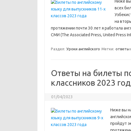
Ниже вы
всех би
Узбекис
на вторы
протяжении почти 30 лет я работала а
СМИ (The Associated Press, United Press Int
Раздел:
Уроки английского
Метки:
ответы 
Ответы на билеты по
классников 2023 год
01/04/2023
Ниже вы н
английско
пройдут эк
протяжени