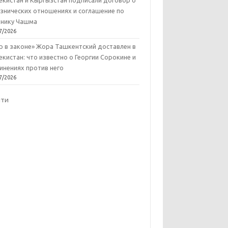
екистан и Кыргызстан подписали договор о
знических отношениях и соглашение по
нику Чашма
7/2026
р в законе» Жора Ташкентский доставлен в
екистан: что известно о Георгии Сорокине и
инениях против него
7/2026
йти