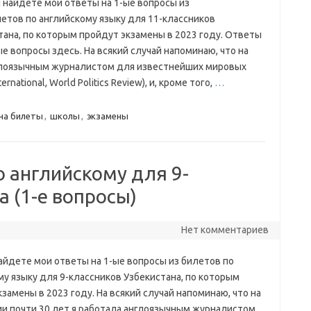
 найдете мои ответы на 1-ые вопросы из
летов по английскому языку для 11-классников
тана, по которым пройдут экзамены в 2023 году. Ответы
е вопросы здесь. На всякий случай напоминаю, что на
нглоязычным журналистом для известнейших мировых
ernational, World Politics Review), и, кроме того,
…
на билеты
,
школы
,
экзамены
 английскому для 9-
а (1-е вопросы)
Нет комментариев
айдете мои ответы на 1-ые вопросы из билетов по
му языку для 9-классников Узбекистана, по которым
замены в 2023 году. На всякий случай напоминаю, что на
и почти 30 лет я работала англоязычным журналистом