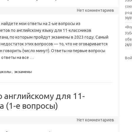
Узб
сою
Нет комментариев
род
30/0
 найдете мои ответы на 2-ые вопросы из
«Во
летов по английскому языку для 11-классников
Узб
тана, по которым пройдут экзамены в 2023 году. Самый
обв
 недостаток этих вопросов — то, что не оговаривается
28/0
н говорить (число минут). Ответы на первые вопросы
 ответы на все
…
Во
школы
,
экзамены
 английскому для 11-
а (1-е вопросы)
Нет комментариев