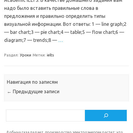
Academic IELTS. В качестве домашнего задания вам
надо было вставить правильные слова в
предложения и правильно определить типы
визуальной информации. Вот ответы: 1 — line graph;2
— bar chart;3 — pie chart;4 — table;5 — flow chart;6 —
diagram;7 — trends;8 —
…
Раздел:
Уроки
Метки:
ielts
Навигация по записям
←
Предыдущие записи
Поиск
Добыча газа падает, производство электроэнергии растет: что