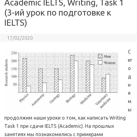
Academic IELTS, Writing, Task 1
(3-ий урок по подготовке к
IELTS)
17/02/2020
С
ег
о
д
н
я
м
ы
продолжим наши уроки о том, как написать Writing
Task 1 при сдаче IELTS (Academic). На прошлых
занятиях мы познакомились с примерами