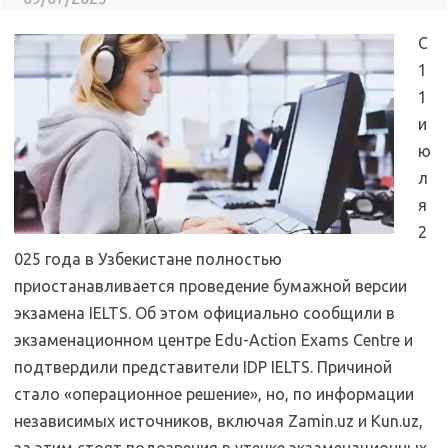
С
1
1
и
ю
л
я
2
025 года в Узбекистане полностью
приостанавливается проведение бумажной версии
экзамена IELTS. Об этом официально сообщили в
экзаменационном центре Edu-Action Exams Centre и
подтвердили представители IDP IELTS. Причиной
стало «операционное решение», но, по информации
независимых источников, включая Zamin.uz и Kun.uz,