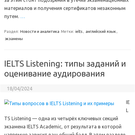
за этим стоят подозрения в утечке экзаменационных
материалов и получения сертификатов незаконным
путем.
…
Раздел:
Новости и аналитика
Метки:
ielts
,
английский язык
,
экзамены
IELTS Listening: типы заданий и
оценивание аудирования
18/04/2024
IE
L
TS Listening — одна из четырёх ключевых секций
экзамена IELTS Academic, от результата в которой
напрямую зависит ваш общий балл. В этом разделе