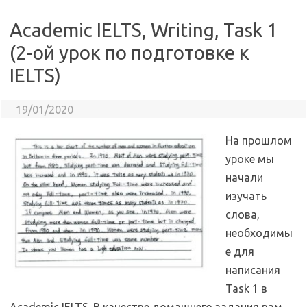
Academic IELTS, Writing, Task 1
(2-ой урок по подготовке к
IELTS)
19/01/2020
На прошлом
уроке мы
начали
изучать
слова,
необходимы
е для
написания
Task 1 в