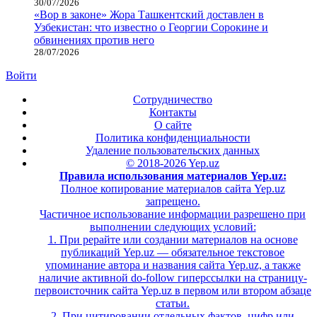
30/07/2026
«Вор в законе» Жора Ташкентский доставлен в
Узбекистан: что известно о Георгии Сорокине и
обвинениях против него
28/07/2026
Войти
Сотрудничество
Контакты
О сайте
Политика конфиденциальности
Удаление пользовательских данных
© 2018-2026 Yep.uz
Правила использования материалов Yep.uz:
Полное копирование материалов сайта Yep.uz
запрещено.
Частичное использование информации разрешено при
выполнении следующих условий:
1. При рерайте или создании материалов на основе
публикаций Yep.uz — обязательное текстовое
упоминание автора и названия сайта Yep.uz, а также
наличие активной do-follow гиперссылки на страницу-
первоисточник сайта Yep.uz в первом или втором абзаце
статьи.
2. При цитировании отдельных фактов, цифр или