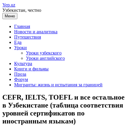
Перейти
Yep.uz
к
Узбекистан, честно
содержимому
Меню
Главная
Новости и аналитика
Путешествия
Еда
Уроки
Уроки узбекского
Уроки английского
Культура
Книги и фильмы
Проза
Форум
Мигранты: жизнь и испытания за границей
CEFR, IELTS, TOEFL и все остальное
в Узбекистане (таблица соответствия
уровней сертификатов по
иностранным языкам)