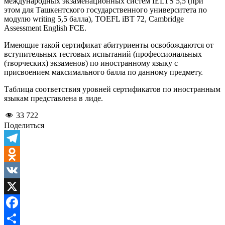
международных экзаменационных систем IELTS 5,5 (при
этом для Ташкентского государственного университета по
модулю writing 5,5 балла), TOEFL iВТ 72, Cambridge
Assessment English FCE.
Имеющие такой сертификат абитуриенты освобождаются от
вступительных тестовых испытаний (профессиональных
(творческих) экзаменов) по иностранному языку с
присвоением максимального балла по данному предмету.
Таблица соответствия уровней сертификатов по иностранным
языкам представлена в лиде.
33 722
Поделиться
Telegram
Odnoklassniki
VK
X
Facebook