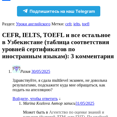
Отправить
Подпишитесь на наш Telegram
Раздел:
Уроки английского
Метки:
cefr
,
ielts
,
toefl
CEFR, IELTS, TOEFL и все остальное
в Узбекистане (таблица соответствия
уровней сертификатов по
иностранным языкам)
: 3 комментария
Разия
30/05/2025
Здравствуйте, я сдала multilevel экзамен, не довольна
результатами, подскажите куда мне обращаться, как
подать на апелляцию?
Войдите, чтобы ответить
↓
Marina Kozlova
Автор записи
31/05/2025
Может быть в
Агентство по оценке знаний и
навыков (бывший ДТМ, или ГЦТ). По крайней