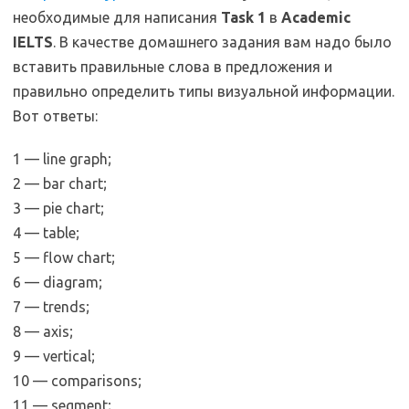
необходимые для написания
Task 1
в
Academic
IELTS
. В качестве домашнего задания вам надо было
вставить правильные слова в предложения и
правильно определить типы визуальной информации.
Вот ответы:
1 — line graph;
2 — bar chart;
3 — pie chart;
4 — table;
5 — flow chart;
6 — diagram;
7 — trends;
8 — axis;
9 — vertical;
10 — comparisons;
11 — segment;