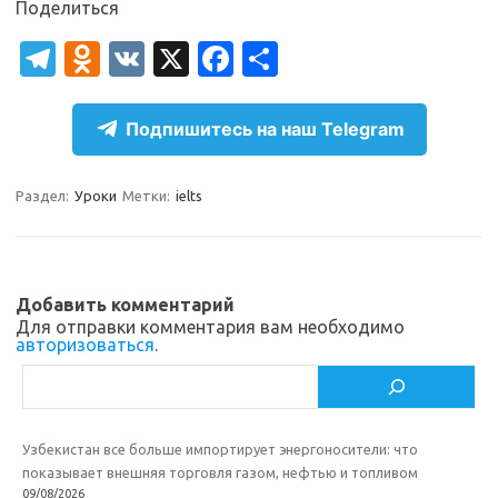
Поделиться
T
O
V
X
Fa
О
el
d
K
c
т
e
n
e
п
Подпишитесь на наш Telegram
gr
o
b
р
a
kl
o
а
Раздел:
Уроки
Метки:
ielts
m
as
o
в
sn
k
и
ik
т
Добавить комментарий
Для отправки комментария вам необходимо
i
ь
авторизоваться
.
Поиск
Узбекистан все больше импортирует энергоносители: что
показывает внешняя торговля газом, нефтью и топливом
09/08/2026