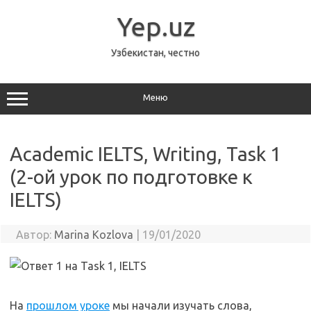
Перейти
к
Yep.uz
содержимому
Узбекистан, честно
Меню
Academic IELTS, Writing, Task 1
(2-ой урок по подготовке к
IELTS)
Автор:
Marina Kozlova
|
19/01/2020
На
прошлом уроке
мы начали изучать слова,